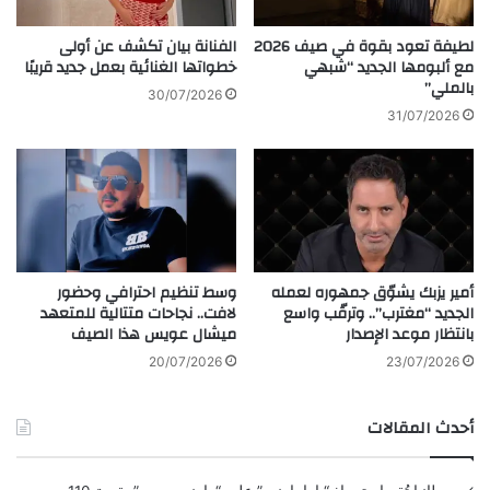
ت
ط
و
ا
لطيفة تعود بقوة في صيف 2026
الفنانة بيان تكشف عن أولى
ر
ر
مع ألبومها الجديد “شبهي
خطواتها الغنائية بعمل جديد قريبًا
أ
بالملي”
م
30/07/2026
ح
و
31/07/2026
م
س
د
ك
أ
و
ي
ب
و
ع
ب
د
ا
ا
أمير يزبك يشوّق جمهوره لعمله
وسط تنظيم احترافي وحضور
ل
ن
الجديد “مغترب”.. وترقّب واسع
لافت.. نجاحات متتالية للمتعهد
ز
د
بانتظار موعد الإصدار
ميشال عويس هذا الصيف
ف
ل
ا
ا
20/07/2026
23/07/2026
ف
ع
ا
ح
أحدث المقالات
ب
ر
ن
ي
د
ق