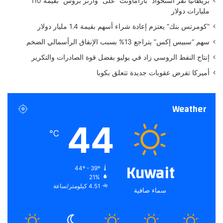
بريطانيا تُقر استحواذ “باراماونت” على “وارنر بروس” بقيمة 110
ا
ف
مليارات دولار
ل
ي
ي
أ
“كومرتس بنك” يعتزم إعادة شراء أسهم بقيمة 1.4 مليار دولار
ا
ح
سهم “سبيس إكس” يتراجع 13% بسبب الإنفاق الرأسمالي الضخم
م
د
ط
م
إنتاج النفط الروسي زاد في يوليو بفضل قوة الصادرات والتكرير
ر
ح
أميركا تفرض عقوبات جديدة تتعلق بكوبا
ر
ك
ا
Weather
ت
ه
44
ا
℃
(
ف
ي
Kuwait
44º - 39º
د
21%
ي
4.51 كيلومتر/ساعة
سماء صافية
و
)