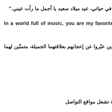
ي حياتي، عيد ميلاد سعيد يا أجمل ما رأت عيني.”
In a world full of music, you are my favorite song. Happ
 عبّروا عن إعجابهم بعلاقتهما الجميلة، متمنّين لهما