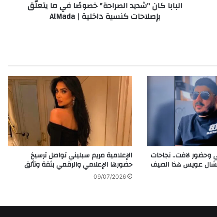
البابا كان "شديد الصراحة" خصوصًا في ما يتعلّق
"
بإصلاحات كنسية داخلية | AlMada
ش
د
ي
د
ا
ل
ص
ر
ا
ح
ة
"
خ
ص
 وحضور لافت.. نجاحات
الإعلامية مريم سبليني تواصل ترسيخ
و
يشال عويس هذا الصيف
حضورها الإعلامي والرقمي بثقة وتألق
صً
09/07/2026
ا
ف
ي
م