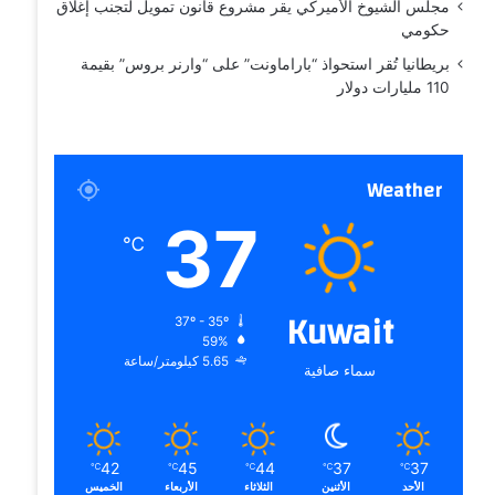
مجلس الشيوخ الأميركي يقر مشروع قانون تمويل لتجنب إغلاق
حكومي
بريطانيا تُقر استحواذ “باراماونت” على “وارنر بروس” بقيمة
110 مليارات دولار
Weather
37
℃
Kuwait
37º - 35º
59%
5.65 كيلومتر/ساعة
سماء صافية
42
45
44
37
37
℃
℃
℃
℃
℃
الأحد
الأثنين
الثلاثاء
الأربعاء
الخميس