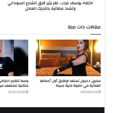
اختفاء يوسف عزت… لغز يثير قلق الشارع السوداني
ف
وتشاد مطالَبة بالتحرك العاجل
ع
ز
ت
…
مقالات ذات صلة
ل
غ
ز
ي
ث
ي
ر
ق
ل
ق
سابرين دعبول تستعد لإطلاق أول أعمالها
وسط تنظيم احترافي
ا
الغنائية في خطوة فنية جديدة
متتالية للمتعهد م
ل
20/07/2026
05/08/2026
ش
ا
ر
ع