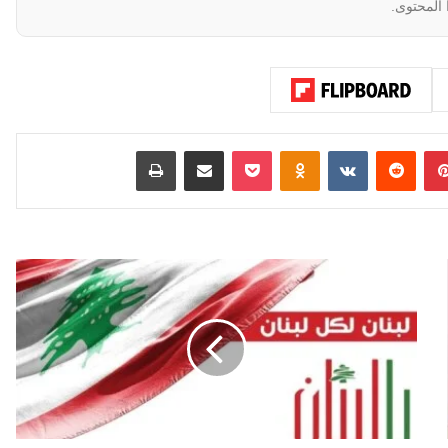
 المحتوى.
بينتيريست
‏Reddit
‏VKontakte
Odnoklassniki
‫Pocket
مشاركة عبر البريد
طباعة
ا
ل
ب
ا
ب
ا
ك
ا
ن