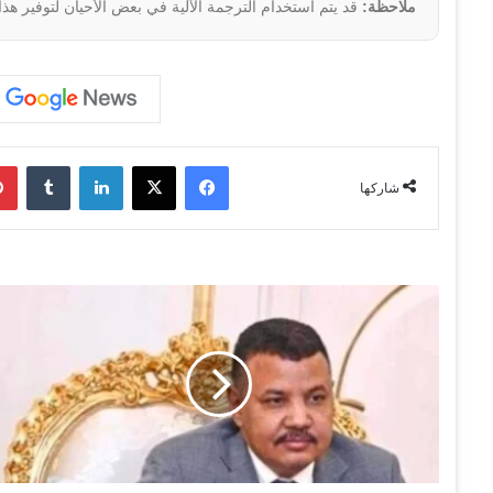
ملاحظة:
قد يتم استخدام الترجمة الآلية في بعض الأحيان لتوفير هذا
فيسبوك
‫X
لينكدإن
‏Tumblr
شاركها
ا
خ
ت
ف
ا
ء
ي
و
س