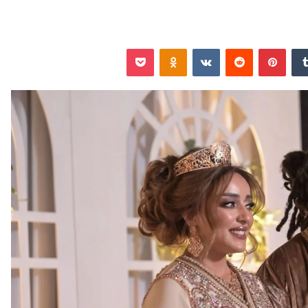
‏Tumblr
بينتيريست
‏Reddit
‏VKontakte
Odnoklassniki
‫Pocket