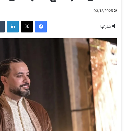
03/12/2025
فيسبوك
‫X
لينكدإن
شاركها