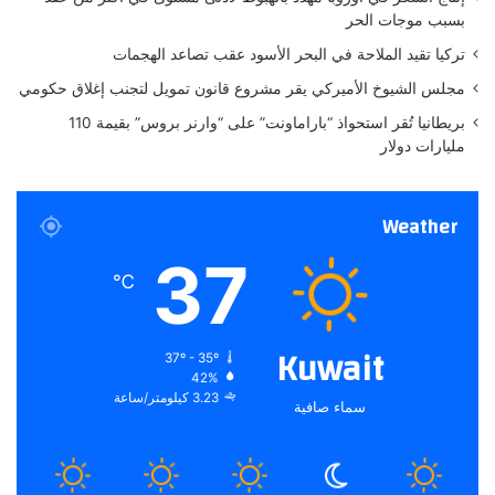
ن
م
بسبب موجات الحر
ي
و
تركيا تقيد الملاحة في البحر الأسود عقب تصاعد الهجمات
و
ا
ز
ق
مجلس الشيوخ الأميركي يقر مشروع قانون تمويل لتجنب إغلاق حكومي
ع
بريطانيا تُقر استحواذ “باراماونت” على “وارنر بروس” بقيمة 110
ا
مليارات دولار
ل
ت
و
Weather
ا
ص
37
ل
℃
Kuwait
37º - 35º
42%
3.23 كيلومتر/ساعة
سماء صافية