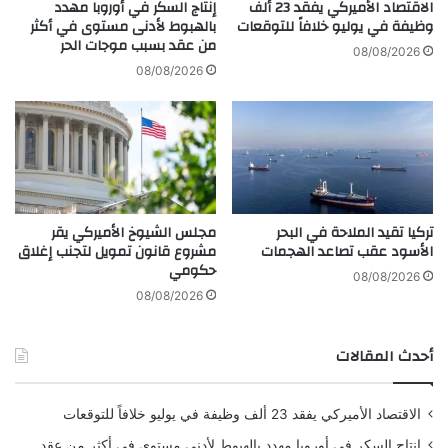
ي
الاقتصاد الأميركي يفقد 23 ألف
إنتاج السكر في أوروبا مهدد
ق
ب
وظيفة في يوليو خلافاً للتوقعات
بالهبوط لأدنى مستوى في أكثر
ح
من عقد بسبب موجات الحر
ت
08/08/2026
ت
ه
08/08/2026
ى
ب
ا
ك
ل
ل
ج
م
و
ا
ل
تٍ
ا
ر
تركيا تقيد الملاحة في البحر
مجلس الشيوخ الأميركي يقر
ن
و
الأسود عقب تصاعد الهجمات
مشروع قانون تمويل لتجنب إغلاق
–
م
حكومي
و
ا
08/08/2026
ك
ن
08/08/2026
ا
س
ل
ي
أحدث المقالات
ة
ة
م
ت
د
ش
الاقتصاد الأميركي يفقد 23 ألف وظيفة في يوليو خلافاً للتوقعات
ا
ع
ر
ل
إنتاج السكر في أوروبا مهدد بالهبوط لأدنى مستوى في أكثر من عقد