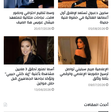
الآراء والمعلومات الواردة في هذا المقال لا تعبر بالضرورة عن
ا
ة
ر
-
رأي موقعنا والمسؤولية الكاملة تقع على عاتق المصدر
ي
إ
سابرين دعبول تستعد لإطلاق أول
وسط تنظيم احترافي وحضور
الأصلي.
س
س
أعمالها الغنائية في خطوة فنية
لافت.. نجاحات متتالية للمتعهد
ملاحظة:
قد يتم استخدام الترجمة الآلية في بعض الأحيان لتوفير
ب
جديدة
ميشال عويس هذا الصيف
ر
ل
هذا المحتوى.
ا
20/07/2026
05/08/2026
ت
ئ
ط
ي
ب
ل
ي
ي
ق
ة
ح
و
ق
إ
الإعلامية مريم سبليني تواصل
أسما لمنور تحقق 3 ملايين
ي
ح
ترسيخ حضورها الإعلامي والرقمي
مشاهدة بأغنية “إيلا كنتي حبيبي”
ق
ا
بثقة وتألق
وتؤكد نجاحها الجماهيري قبل
ي
ل
حفل موازين
ل
ة
09/07/2026
ل
13/06/2026
1
ق
2
ر
م
أحدث المقالات
ا
ت
ر
ه