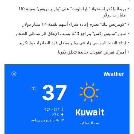
ا
م
بريطانيا تُقر استحواذ “باراماونت” على “وارنر بروس” بقيمة 110
ت
ا
مليارات دولار
ا
ل
ل
ل
“كومرتس بنك” يعتزم إعادة شراء أسهم بقيمة 1.4 مليار دولار
د
ق
سهم “سبيس إكس” يتراجع 13% بسبب الإنفاق الرأسمالي الضخم
و
ض
ل
ا
إنتاج النفط الروسي زاد في يوليو بفضل قوة الصادرات والتكرير
ي
ء
أميركا تفرض عقوبات جديدة تتعلق بكوبا
ة
–
ل
و
ا
ك
Weather
س
ا
ي
ل
37
م
ة
℃
ا
م
ا
د
ل
ا
Kuwait
42º - 37º
ق
ر
27%
ر
ن
5.78 كيلومتر/ساعة
سماء صافية
ا
ي
ر
و