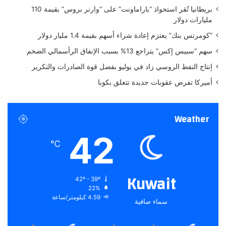
ج
تنويه من موقعنا
بريطانيا تُقر استحواذ “باراماونت” على “وارنر بروس” بقيمة 110
ا
مليارات دولار
تم جلب هذا المحتوى بشكل آلي من المصدر:
ل
أ
yalebnan.org
“كومرتس بنك” يعتزم إعادة شراء أسهم بقيمة 1.4 مليار دولار
ن
بتاريخ:
2025-12-01 13:04:00
.
سهم “سبيس إكس” يتراجع 13% بسبب الإنفاق الرأسمالي الضخم
ا
الآراء والمعلومات الواردة في هذا المقال لا تعبر بالضرورة عن
ق
إنتاج النفط الروسي زاد في يوليو بفضل قوة الصادرات والتكرير
رأي موقعنا والمسؤولية الكاملة تقع على عاتق المصدر
ة
أميركا تفرض عقوبات جديدة تتعلق بكوبا
الأصلي.
و
ا
ملاحظة:
قد يتم استخدام الترجمة الآلية في بعض الأحيان لتوفير
ل
هذا المحتوى.
Weather
ا
ب
42
ت
℃
ك
ا
ر
Kuwait
42º - 39º
ف
22%
ي
4.59 كيلومتر/ساعة
سماء صافية
ع
ا
ل