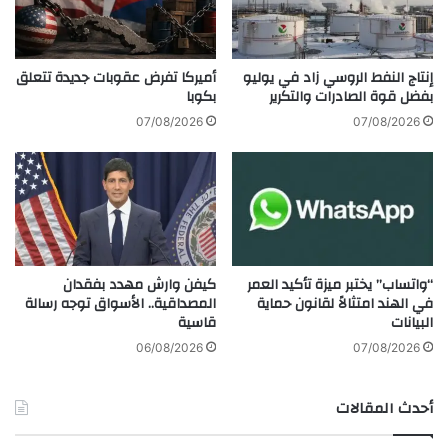
الأحيان لتوفير هذا المحتوى.
ا
أ
ق
ع
ة
م
S
ا
إنتاج النفط الروسي زاد في يوليو
أميركا تفرض عقوبات جديدة تتعلق
I
ل
بفضل قوة الصادرات والتكرير
بكوبا
M
ا
07/08/2026
07/08/2026
ا
ل
ل
ل
أ
ب
ق
ن
ل
ا
إ
ن
ز
ي
كيفن وارش مهدد بفقدان
“واتساب” يختبر ميزة تأكيد العمر
ع
ة
■ مصدر الخبر الأصلي
المصداقية.. الأسواق توجه رسالة
في الهند امتثالاً لقانون حماية
ا
ا
قاسية
البيانات
نشر لأول مرة على:
yalebnan.org
جً
ل
ا
ت
06/08/2026
07/08/2026
تاريخ النشر:
2025-12-01 13:04:00
ي
ت
الكاتب:
ahmadsh
أحدث المقالات
د
م