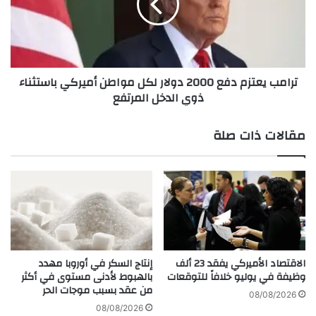
ق
ب
ف
ي
ر
ع
و
ت
ا
ز
ترامب يعتزم دفع 2000 دولار لكل مواطن أميركي باستثناء
ت
م
ذوي الدخل المرتفع
ب
د
آ
ف
ل
ع
مقالات ذات صلة
ا
2
ف
0
ا
0
ل
0
ع
د
ا
و
م
ل
ل
ا
ي
ر
الاقتصاد الأميركي يفقد 23 ألف
إنتاج السكر في أوروبا مهدد
ن
ل
وظيفة في يوليو خلافاً للتوقعات
بالهبوط لأدنى مستوى في أكثر
ف
من عقد بسبب موجات الحر
ك
08/08/2026
ي
ل
08/08/2026