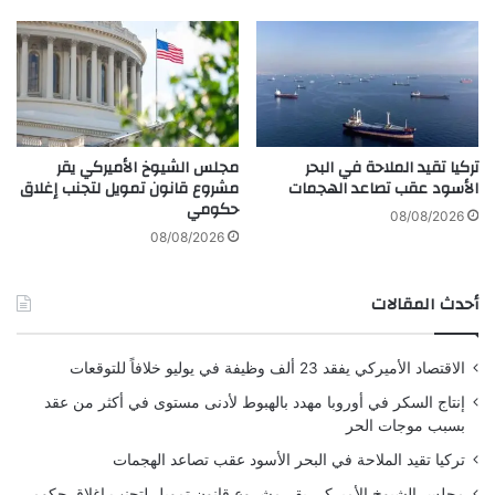
ق
م
و
و
ا
ا
ع
ط
د
ن
أ
أ
م
م
تركيا تقيد الملاحة في البحر
مجلس الشيوخ الأميركي يقر
ي
ي
الأسود عقب تصاعد الهجمات
مشروع قانون تمويل لتجنب إغلاق
ر
ر
حكومي
ك
ك
08/08/2026
ي
ي
08/08/2026
ة
ب
ب
ا
أحدث المقالات
أ
س
و
ت
ر
ث
الاقتصاد الأميركي يفقد 23 ألف وظيفة في يوليو خلافاً للتوقعات
و
ن
ب
ا
إنتاج السكر في أوروبا مهدد بالهبوط لأدنى مستوى في أكثر من عقد
ا
ء
بسبب موجات الحر
ذ
تركيا تقيد الملاحة في البحر الأسود عقب تصاعد الهجمات
و
ي
مجلس الشيوخ الأميركي يقر مشروع قانون تمويل لتجنب إغلاق حكومي