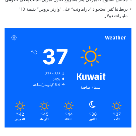
ا
بريطانيا تُقر استحواذ “باراماونت” على “وارنر بروس” بقيمة 110
ل
مليارات دولار
د
خ
ل
Weather
ا
ل
37
م
℃
ر
ت
ف
Kuwait
37º - 35º
ع
54%
6.4 كيلومتر/ساعة
سماء صافية
42
45
44
38
37
℃
℃
℃
℃
℃
الأحد
الأثنين
الثلاثاء
الأربعاء
الخميس