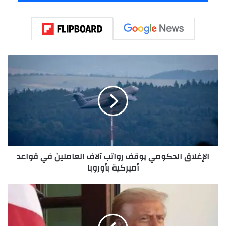
ا
ل
إ
غ
ل
ا
ق
ا
ل
الإغلاق الحكومي يوقف رواتب آلاف العاملين في قواعد
ح
أميركية بأوروبا
ك
و
م
ت
ي
ر
ي
ا
و
م