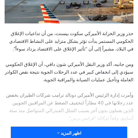
حذر وزير الخزانة الأميركي سكوت بيسنت، من أن تداعيات الإغلاق
الحكومي المستمر بدأت تؤثر بشكل متزايد على النشاط الاقتصادي
في البلاد، مشيراً إلى أن “تأثير الإغلاق على الاقتصاد يزداد سوءاً”.
ومن جانبه، أكد وزير النقل الأميركي شون دافي، أن الإغلاق الحكومي
سيؤدي إلى انخفاض كبير في عدد الرحلات الجوية نتيجة نقص الكوادر
العاملة وتأجيل عمليات الصيانة والمراقبة الجوية.
وأمرت إدارة الرئيس الأميركي دونالد ترامب شركات الطيران بخفض
عدد رحلاتها في 40 مطاراً لتخفيف الضغط عن المراقبين الجويين
الذين يعملون بدون أجر بسبب الشلل الفيدرالي المتواصل منذ ستة
أسابيع، وفقاً لوكالة “فرانس برس”.
اظهر المزيد