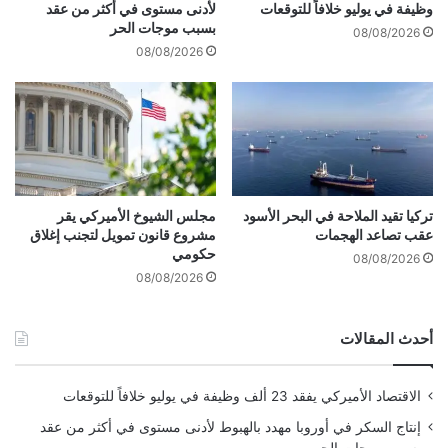
ش
أ
وظيفة في يوليو خلافاً للتوقعات
لأدنى مستوى في أكثر من عقد
د
ث
بسبب موجات الحر
08/08/2026
د
ي
08/08/2026
ة
ر
ب
ا
ع
ل
د
إ
ت
غ
ف
ل
ا
ا
د
ق
تركيا تقيد الملاحة في البحر الأسود
مجلس الشيوخ الأميركي يقر
ي
عقب تصاعد الهجمات
مشروع قانون تمويل لتجنب إغلاق
ع
حكومي
ه
ل
08/08/2026
ا
ى
08/08/2026
ا
ا
ل
ل
أحدث المقالات
إ
ا
ي
ق
ق
ت
الاقتصاد الأميركي يفقد 23 ألف وظيفة في يوليو خلافاً للتوقعات
ا
ص
ف
ا
إنتاج السكر في أوروبا مهدد بالهبوط لأدنى مستوى في أكثر من عقد
ا
د
بسبب موجات الحر