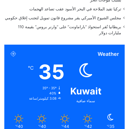
ل
ي
تركيا تقيد الملاحة في البحر الأسود عقب تصاعد الهجمات
م
ز
ؤ
د
مجلس الشيوخ الأميركي يقر مشروع قانون تمويل لتجنب إغلاق حكومي
ق
ا
بريطانيا تُقر استحواذ “باراماونت” على “وارنر بروس” بقيمة 110
ت
د
مليارات دولار
س
و
ء
Weather
اً
35
℃
Kuwait
35º - 35º
40%
3.08 كيلومتر/ساعة
سماء صافية
40
40
44
42
35
℃
℃
℃
℃
℃