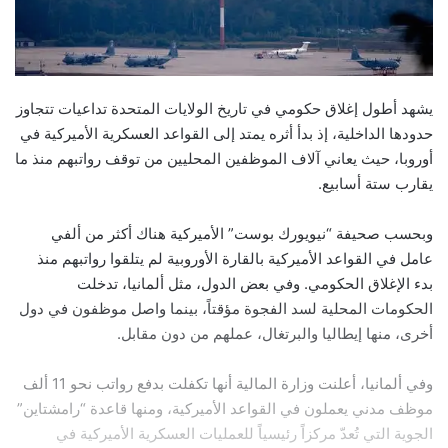
يشهد أطول إغلاق حكومي في تاريخ الولايات المتحدة تداعيات تتجاوز
حدودها الداخلية، إذ بدأ أثره يمتد إلى القواعد العسكرية الأميركية في
أوروبا، حيث يعاني آلاف الموظفين المحليين من توقف رواتبهم منذ ما
يقارب ستة أسابيع.
وبحسب صحيفة “نيويورك بوست” الأميركية هناك أكثر من ألفي
عامل في القواعد الأميركية بالقارة الأوروبية لم يتلقوا رواتبهم منذ
بدء الإغلاق الحكومي. وفي بعض الدول، مثل ألمانيا، تدخلت
الحكومات المحلية لسد الفجوة مؤقتاً، بينما واصل موظفون في دول
أخرى، منها إيطاليا والبرتغال، عملهم من دون مقابل.
وفي ألمانيا، أعلنت وزارة المالية أنها تكفلت بدفع رواتب نحو 11 ألف
موظف مدني يعملون في القواعد الأميركية، ومنها قاعدة “رامشتاين”
الجوية التي تُعدّ مركزاً رئيسياً للعمليات العسكرية الأميركية في