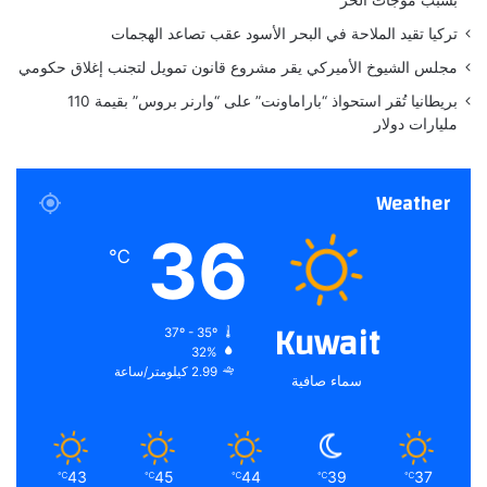
ت
تركيا تقيد الملاحة في البحر الأسود عقب تصاعد الهجمات
س
ر
مجلس الشيوخ الأميركي يقر مشروع قانون تمويل لتجنب إغلاق حكومي
ي
بريطانيا تُقر استحواذ “باراماونت” على “وارنر بروس” بقيمة 110
ح
مليارات دولار
ا
ت
و
Weather
ت
ر
36
ا
℃
ج
ع
ا
Kuwait
37º - 35º
ل
32%
إ
2.99 كيلومتر/ساعة
سماء صافية
ن
ف
ا
ق
43
45
44
39
37
℃
℃
℃
℃
℃