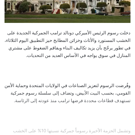
دخلت رسوم الرئيس الأميركي دونالد ترامب الجمركية الجديدة على
الخشب المستورد والأثاث وخزائن المطابخ حيز التطبيق اليوم الثلاثاء،
في تطور يرجّح بأن يزيد تكاليف البناء ويفاقم الضغوط على مشتري
المنازل في سوق يواجه في الأساس العديد من التحديات.
وفُرضت الرسوم لتعزيز الصناعات في الولايات المتحدة وحماية الأمن
القومي، بحسب البيت الأبيض، وتضاف إلى سلسلة رسوم جمركية
تستهدف قطاعات محددة فرضها ترامب منذ عودته إلى الرئاسة.
وتشمل الحزمة الأخيرة رسوماً جمركية نسبتها 10% على الخشب