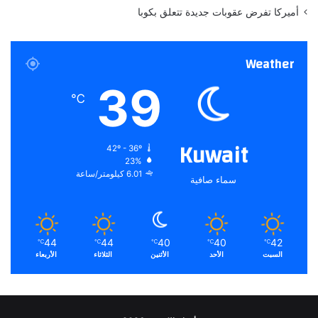
أميركا تفرض عقوبات جديدة تتعلق بكوبا
Weather
39
℃
Kuwait
42º - 36º
23%
6.01 كيلومتر/ساعة
سماء صافية
44
44
40
40
42
℃
℃
℃
℃
℃
السبت
الأحد
الأثنين
الثلاثاء
الأربعاء