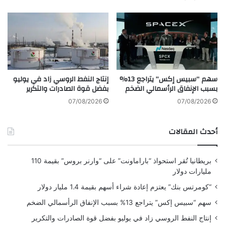
ا
ت
ل
ر
ص
ف
ي
ع
ن
ت
ك
ا
سهم “سبيس إكس” يتراجع 13%
إنتاج النفط الروسي زاد في يوليو
ل
بسبب الإنفاق الرأسمالي الضخم
بفضل قوة الصادرات والتكرير
ي
ف
07/08/2026
07/08/2026
ش
ر
أحدث المقالات
ا
ء
ا
بريطانيا تُقر استحواذ “باراماونت” على “وارنر بروس” بقيمة 110
ل
مليارات دولار
م
ن
“كومرتس بنك” يعتزم إعادة شراء أسهم بقيمة 1.4 مليار دولار
ا
سهم “سبيس إكس” يتراجع 13% بسبب الإنفاق الرأسمالي الضخم
ز
ل
إنتاج النفط الروسي زاد في يوليو بفضل قوة الصادرات والتكرير