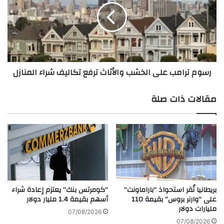
و
م
ط
ت
ت
ر
ج
ا
م
م
ي
ب
رسوم ترامب على الخشب والأثاث ترفع تكاليف شراء المنازل
ع
ع
ج
ل
د
ى
مقالات ذات صلة
ي
ا
د
ل
ة
خ
ف
ش
ي
ب
أ
و
م
ا
ي
ل
ر
أ
بريطانيا تُقر استحواذ “باراماونت”
“كومرتس بنك” يعتزم إعادة شراء
ك
على “وارنر بروس” بقيمة 110
أسهم بقيمة 1.4 مليار دولار
ث
مليارات دولار
ا
ا
07/08/2026
و
ث
07/08/2026