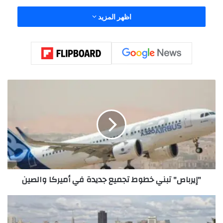
اظهر المزيد
"
إ
ي
ر
ب
ا
ص
"
ت
"إيرباص" تبني خطوط تجميع جديدة في أميركا والصين
ب
ن
ي
ر
خ
س
ط
و