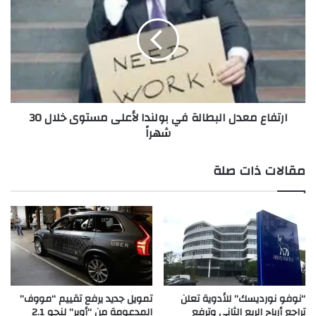
ج
ت
ن
ف
و
ا
ب
ع
ي
م
ل
ع
ن
د
ارتفاع معدل البطالة في بولندا لأعلى مستوى خلال 30
و
ل
شهراً
ا
ا
ب
ل
أ
ب
مقالات ذات صلة
م
ط
ي
ا
ر
ل
ك
ة
ي
ف
ي
ي
ن
ب
:
و
ن
ل
“نوفو نورديسك” للأدوية تعلن
تمويل جديد يرفع تقييم “مووف”
أ
ن
تراجع أرباح الربع الثاني وترفع
المدعومة من “أوبر” لنحو 2.1