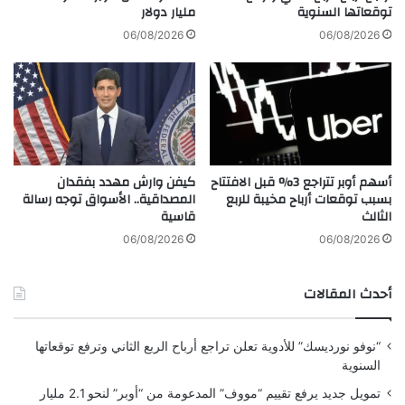
م
توقعاتها السنوية
مليار دولار
د
ل
ا
06/08/2026
06/08/2026
ع
ل
د
أ
م
ع
ت
ل
ك
ى
ر
م
ا
س
أسهم أوبر تتراجع 3% قبل الافتتاح
كيفن وارش مهدد بفقدان
ر
ت
بسبب توقعات أرباح مخيبة للربع
المصداقية.. الأسواق توجه رسالة
و
و
الثالث
قاسية
ا
ى
ق
خ
06/08/2026
06/08/2026
ع
ل
ة
ا
أحدث المقالات
ا
ل
ح
3
ت
0
“نوفو نورديسك” للأدوية تعلن تراجع أرباح الربع الثاني وترفع توقعاتها
ج
ش
السنوية
ا
ه
ز
ر
تمويل جديد يرفع تقييم “مووف” المدعومة من “أوبر” لنحو 2.1 مليار