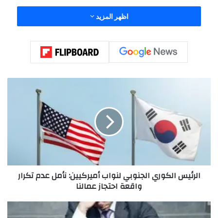
اظهر المزيد
ا
ل
ر
ئ
ي
س
ا
ل
ك
الرئيس الكوري الجنوبي لنواب أميركيين: نأمل عدم تكرار
و
واقعة احتجاز عمالنا
ر
ي
ا
ا
ل
ر