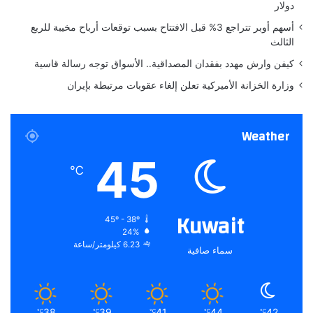
ع
اً
دولار
م
أسهم أوبر تتراجع 3% قبل الافتتاح بسبب توقعات أرباح مخيبة للربع
ا
الثالث
ل
ن
كيفن وارش مهدد بفقدان المصداقية.. الأسواق توجه رسالة قاسية
ا
وزارة الخزانة الأميركية تعلن إلغاء عقوبات مرتبطة بإيران
Weather
45
℃
Kuwait
45º - 38º
24%
6.23 كيلومتر/ساعة
سماء صافية
38
39
41
44
42
℃
℃
℃
℃
℃