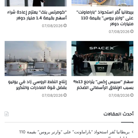
ه
و
ن
ق
بريطانيا تُقر استحواذ “باراماونت”
“كومرتس بنك” يعتزم إعادة شراء
د
ع
على “وارنر بروس” بقيمة 110
أسهم بقيمة 1.4 مليار دولار
خ
مليارات دولار
ا
07/08/2026
ل
ت
07/08/2026
ا
ن
ل
م
ا
و
ل
ا
ش
ق
ه
ت
ر
ص
سهم “سبيس إكس” يتراجع 13%
إنتاج النفط الروسي زاد في يوليو
ا
ا
بسبب الإنفاق الرأسمالي الضخم
بفضل قوة الصادرات والتكرير
ل
د
ح
ك
07/08/2026
07/08/2026
ا
و
ل
ر
أحدث المقالات
ي
ي
ا
ا
بريطانيا تُقر استحواذ “باراماونت” على “وارنر بروس” بقيمة 110
ل