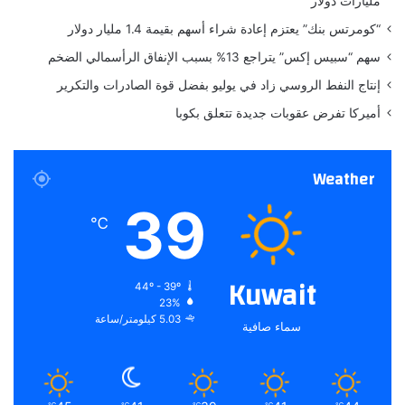
مليارات دولار
ج
ن
“كومرتس بنك” يعتزم إعادة شراء أسهم بقيمة 1.4 مليار دولار
و
سهم “سبيس إكس” يتراجع 13% بسبب الإنفاق الرأسمالي الضخم
ب
ي
إنتاج النفط الروسي زاد في يوليو بفضل قوة الصادرات والتكرير
ة
أميركا تفرض عقوبات جديدة تتعلق بكوبا
Weather
39
℃
Kuwait
44º - 39º
23%
5.03 كيلومتر/ساعة
سماء صافية
℃
℃
℃
℃
℃