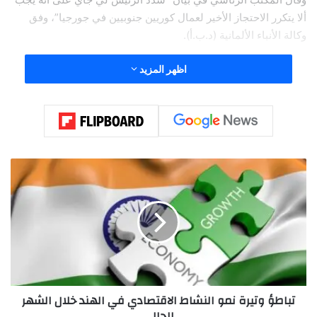
ألا يتكرر الاحتجاز الأخير لعمال كوريين جنوبيين في جورجيا”، وفق
وكالة الأنباء الألمانية (د.ب.أ).
اظهر المزيد
ت
ب
ا
ط
ؤ
و
ت
ي
ر
تباطؤ وتيرة نمو النشاط الاقتصادي في الهند خلال الشهر
ة
الحالي
ن