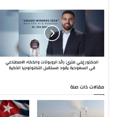
ا
ل
د
ك
ت
و
ر
إ
ي
الدكتور إيلي متري: رائد الروبوتات والذكاء الاصطناعي
ل
في السعودية يقود مستقبل التكنولوجيا الذكية
ي
م
ت
ر
مقالات ذات صلة
ي
:
ر
ا
ئ
د