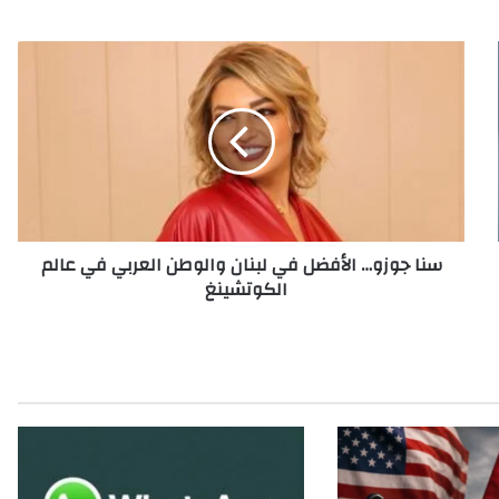
س
ن
ا
ج
و
ز
و
…
ا
سنا جوزو… الأفضل في لبنان والوطن العربي في عالم
ل
الكوتشينغ
أ
ف
ض
ل
ف
ي
ل
ب
ن
ا