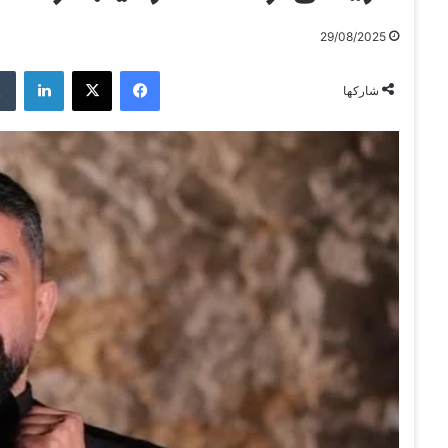
29/08/2025
فيسبوك
‫X
لينكدإن
شاركها