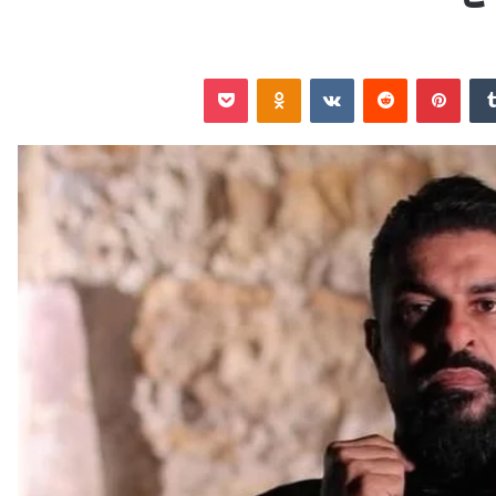
‏Tumblr
بينتيريست
‏Reddit
‏VKontakte
Odnoklassniki
‫Pocket