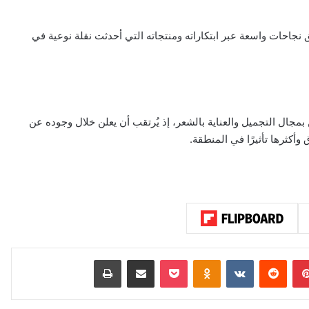
ق نجاحات واسعة عبر ابتكاراته ومنتجاته التي أحدثت نقلة نوعية في
 بمجال التجميل والعناية بالشعر، إذ يُرتقب أن يعلن خلال وجوده عن
أكثرها تأثيرًا في المنطقة.
بينتيريست
‏Reddit
‏VKontakte
Odnoklassniki
‫Pocket
مشاركة عبر البريد
طباعة