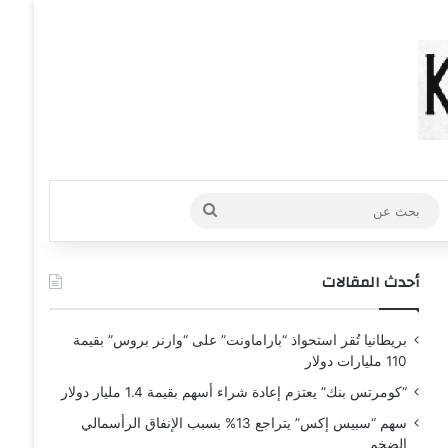
عشوائي
افة عمود جانبي
بحث
عن
أحدث المقالات
بريطانيا تُقر استحواذ “باراماونت” على “وارنر بروس” بقيمة
110 مليارات دولار
“كومرتس بنك” يعتزم إعادة شراء أسهم بقيمة 1.4 مليار دولار
سهم “سبيس إكس” يتراجع 13% بسبب الإنفاق الرأسمالي
الضخم