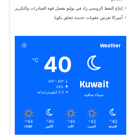
إنتاج النفط الروسي زاد في يوليو بفضل قوة الصادرات والتكرير
أميركا تفرض عقوبات جديدة تتعلق بكوبا
Weather
40
℃
Kuwait
40º - 40º
24%
5.3 كيلومتر/ساعة
سماء صافية
44
40
40
42
40
℃
℃
℃
℃
℃
الجمعة
السبت
الأحد
الأثنين
الثلاثاء