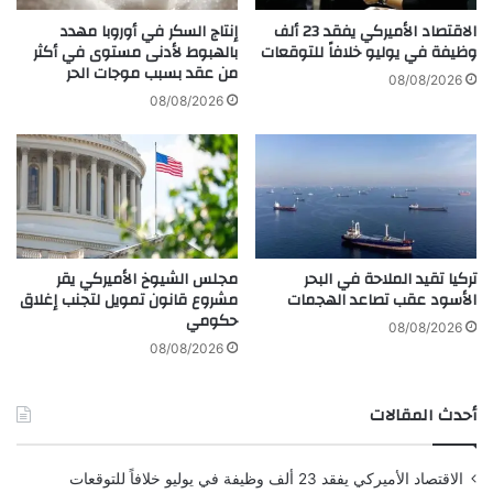
أ
ل
ح
الاقتصاد الأميركي يفقد 23 ألف
إنتاج السكر في أوروبا مهدد
م
وظيفة في يوليو خلافاً للتوقعات
بالهبوط لأدنى مستوى في أكثر
من عقد بسبب موجات الحر
د
08/08/2026
س
08/08/2026
ل
ي
م
ا
ن
إ
ل
تركيا تقيد الملاحة في البحر
مجلس الشيوخ الأميركي يقر
ى
الأسود عقب تصاعد الهجمات
مشروع قانون تمويل لتجنب إغلاق
ا
حكومي
ل
08/08/2026
ر
08/08/2026
ي
ا
أحدث المقالات
ض
و
س
الاقتصاد الأميركي يفقد 23 ألف وظيفة في يوليو خلافاً للتوقعات
ط