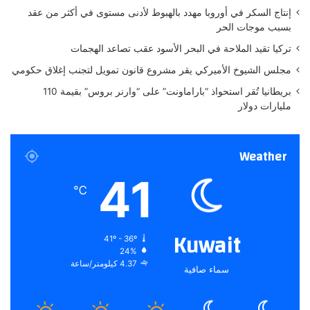
ت
إنتاج السكر في أوروبا مهدد بالهبوط لأدنى مستوى في أكثر من عقد
ر
بسبب موجات الحر
ح
تركيا تقيد الملاحة في البحر الأسود عقب تصاعد الهجمات
ي
ب
مجلس الشيوخ الأميركي يقر مشروع قانون تمويل لتجنب إغلاق حكومي
و
بريطانيا تُقر استحواذ “باراماونت” على “وارنر بروس” بقيمة 110
ا
مليارات دولار
س
ع
Weather
41
℃
Kuwait
41º - 36º
24%
4.37 كيلومتر/ساعة
سماء صافية