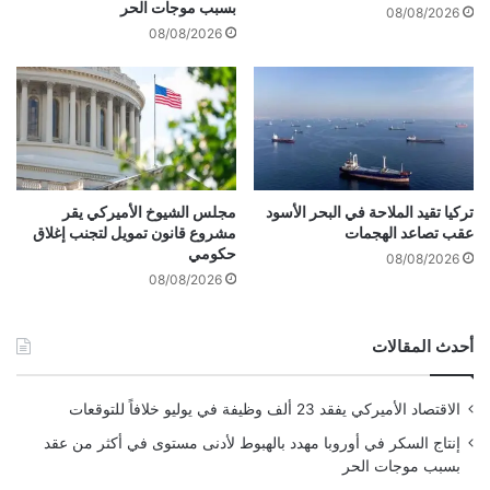
م
ع
بسبب موجات الحر
08/08/2026
ز
08/08/2026
ل
ي
م
ن
أ
ج
ل
ت
تركيا تقيد الملاحة في البحر الأسود
مجلس الشيوخ الأميركي يقر
عقب تصاعد الهجمات
مشروع قانون تمويل لتجنب إغلاق
ع
حكومي
ل
08/08/2026
ي
08/08/2026
ق
ع
أحدث المقالات
م
ل
ا
الاقتصاد الأميركي يفقد 23 ألف وظيفة في يوليو خلافاً للتوقعات
ل
ح
إنتاج السكر في أوروبا مهدد بالهبوط لأدنى مستوى في أكثر من عقد
ك
بسبب موجات الحر
و