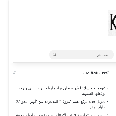
عشوائي
افة عمود جانبي
بحث
عن
أحدث المقالات
“نوفو نورديسك” للأدوية تعلن تراجع أرباح الربع الثاني وترفع
توقعاتها السنوية
تمويل جديد يرفع تقييم “مووف” المدعومة من “أوبر” لنحو 2.1
مليار دولار
أسهم أوبر تتراجع 3% قبل الافتتاح بسبب توقعات أرباح مخيبة