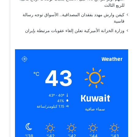
للربع الثالث
كيفن وارش مهدد بفقدان المصداقية.. الأسواق توجه رسالة
قاسية
وزارة الخزانة الأميركية تعلن إلغاء عقوبات مرتبطة بإيران
Weather
43
℃
Kuwait
43º - 40º
41%
1.15 كيلومتر/ساعة
سماء صافية
38
42
42
44
43
℃
℃
℃
℃
℃