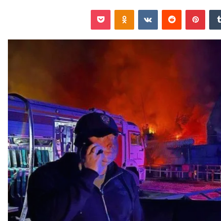
‏Tumblr
بينتيريست
‏Reddit
‏VKontakte
Odnoklassniki
‫Pocket