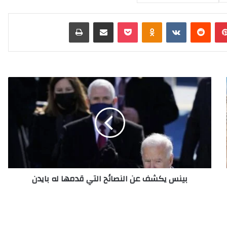
بينتيريست
‏Reddit
‏VKontakte
Odnoklassniki
‫Pocket
مشاركة عبر البريد
طباعة
ب
ي
ن
س
ي
ك
ش
ف
ع
بينس يكشف عن النصائح التي قدمها له بايدن
ن
ا
ل
ن
ص