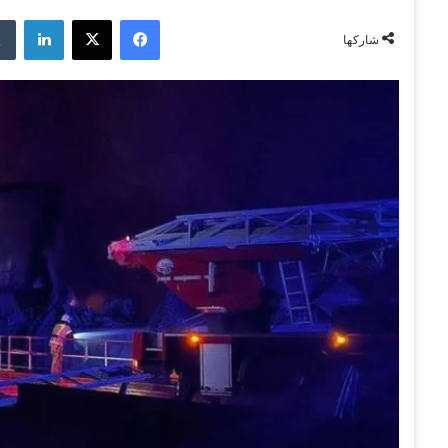
فيسبوك
‫X
لينكدإن
شاركها