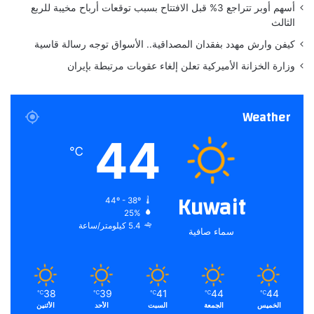
أسهم أوبر تتراجع 3% قبل الافتتاح بسبب توقعات أرباح مخيبة للربع
أرض المطار نظيره الكويتي الشيخ سالم عبد الله الجابر الصباح، دون
الثالث
مزيد من التفاصيل عن طبيعة الزيارة وأسبابها.
كيفن وارش مهدد بفقدان المصداقية.. الأسواق توجه رسالة قاسية
وزارة الخزانة الأميركية تعلن إلغاء عقوبات مرتبطة بإيران
Weather
44
℃
Kuwait
44º - 38º
25%
5.4 كيلومتر/ساعة
سماء صافية
38
39
41
44
44
℃
℃
℃
℃
℃
الخميس
الجمعة
السبت
الأحد
الأثنين