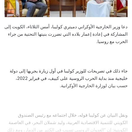
دعا وزير الخارجية الأوكراني دميتري كوليبا، أمس الثلاثاء، الكويت إلى
المشاركة في إعادة إعمار بلاده التي تضررت بنيتها التحتية من جراء
الحرب مع روسيا.
جاء ذلك في تصريحات للوزير كوليبا في أول زيارة يجريها إلى دولة
خليجية منذ بداية الحرب الروسية على كييف، في فبراير 2022،
حسب بيان لوزارة الخارجية الأوكرانية.
ونقل البيان عن كوليبا قوله، خلال اجتماعه مع رئيس الصندوق
الكويتي للتنمية الاقتصادية العربية، وليد شملان البحر، في العاصمة
الكويتية: إن “العدوان الروسي تسبب في الكثير من الدمار، ومع ذلك