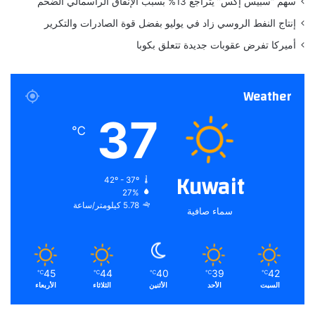
سهم “سبيس إكس” يتراجع 13% بسبب الإنفاق الرأسمالي الضخم
ل
ا
إنتاج النفط الروسي زاد في يوليو بفضل قوة الصادرات والتكرير
د
أميركا تفرض عقوبات جديدة تتعلق بكوبا
ه
Weather
37
℃
Kuwait
42º - 37º
27%
5.78 كيلومتر/ساعة
سماء صافية
45
44
40
39
42
℃
℃
℃
℃
℃
السبت
الأحد
الأثنين
الثلاثاء
الأربعاء