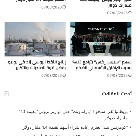
مليارات دولار
ا
ا
07/08/2026
ء
ل
07/08/2026
ووفقاً لما نقلته صحيفة “وول ستريت جورنال” عن مسؤولين عرب،
ا
ك
فإن 5 دول عربية هي: قطر والكويت ومصر والمغرب واليمن، تعارض
ل
و
ع
ي
عودة بشار الأسد للجامعة العربية في الوقت الراهن نظراً لأن أسباب
ي
ت
تعليق عضوية سوريا لاتزال قائمة.
د
ل
ل
م
سهم “سبيس إكس” يتراجع 13%
إنتاج النفط الروسي زاد في يوليو
س
بسبب الإنفاق الرأسمالي الضخم
بفضل قوة الصادرات والتكرير
ا
ه
07/08/2026
07/08/2026
م
ة
أحدث المقالات
ب
إ
ع
بريطانيا تُقر استحواذ “باراماونت” على “وارنر بروس” بقيمة 110
م
مليارات دولار
ا
ر
“كومرتس بنك” يعتزم إعادة شراء أسهم بقيمة 1.4 مليار دولار
ب