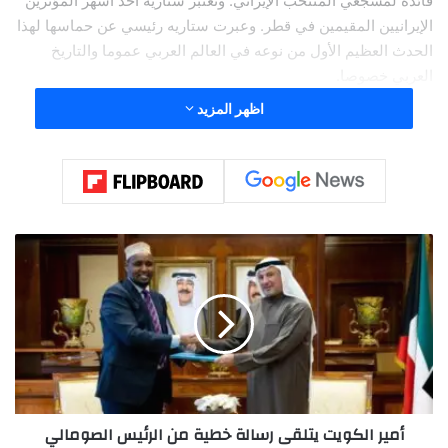
قائدة لمشجعي المنتخب الإيراني. وتعتبر ستاريه أحد أشهر المؤثرين
الإيرانيين المقيمين في قطر. وعبرت ستاريه رئيسي عن حماسها لهذا
الحدث العظيم الأول من نوعه في العالم العربي عموما والتاريخ
العربي خصوصا.
اظهر المزيد
وعبرت ستاريه مؤخرا عن مدى سعادتها بنجاح الفعاليات والتجمعات
التي لفتت انتباه العديد من المحطات التلفزيونية منها ريان تلفزيون
قطر و بين اسبورت.
أ
م
ي
ر
ا
ل
ك
و
ي
أمير الكويت يتلقى رسالة خطية من الرئيس الصومالي
ت