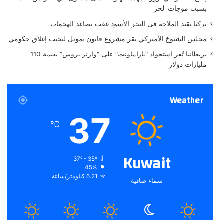
بسبب موجات الحر
تركيا تقيد الملاحة في البحر الأسود عقب تصاعد الهجمات
مجلس الشيوخ الأميركي يقر مشروع قانون تمويل لتجنب إغلاق حكومي
بريطانيا تُقر استحواذ “باراماونت” على “وارنر بروس” بقيمة 110
مليارات دولار
Weather
37
℃
Kuwait
37º - 35º
45%
6.21 كيلومتر/ساعة
سماء صافية