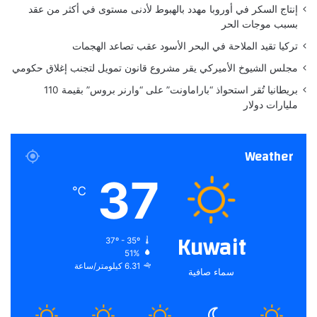
ي
إنتاج السكر في أوروبا مهدد بالهبوط لأدنى مستوى في أكثر من عقد
ف
بسبب موجات الحر
ي
تركيا تقيد الملاحة في البحر الأسود عقب تصاعد الهجمات
ك
أ
مجلس الشيوخ الأميركي يقر مشروع قانون تمويل لتجنب إغلاق حكومي
س
بريطانيا تُقر استحواذ “باراماونت” على “وارنر بروس” بقيمة 110
ع
مليارات دولار
ا
ل
م
Weather
ق
ط
37
ر
℃
٢
٠
٢
Kuwait
37º - 35º
٢
51%
6.31 كيلومتر/ساعة
سماء صافية