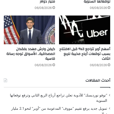
توقعاتها السنوية
مليار دولار
ا
ق
ل
ي
06/08/2026
06/08/2026
أ
ة
ع
م
م
ت
ا
ع
ل
د
د
ة
أسهم أوبر تتراجع 3% قبل الافتتاح
كيفن وارش مهدد بفقدان
بسبب توقعات أرباح مخيبة للربع
المصداقية.. الأسواق توجه رسالة
الثالث
قاسية
06/08/2026
06/08/2026
أحدث المقالات
“نوفو نورديسك” للأدوية تعلن تراجع أرباح الربع الثاني وترفع توقعاتها
السنوية
تمويل جديد يرفع تقييم “مووف” المدعومة من “أوبر” لنحو 2.1 مليار
دولار