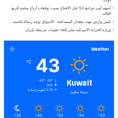
أسهم أوبر تتراجع 3% قبل الافتتاح بسبب توقعات أرباح مخيبة للربع
الثالث
كيفن وارش مهدد بفقدان المصداقية.. الأسواق توجه رسالة قاسية
وزارة الخزانة الأميركية تعلن إلغاء عقوبات مرتبطة بإيران
Weather
43
℃
Kuwait
43º - 40º
20%
4.76 كيلومتر/ساعة
سماء صافية
38
42
42
44
43
℃
℃
℃
℃
℃