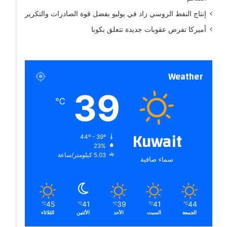
إنتاج النفط الروسي زاد في يوليو بفضل قوة الصادرات والتكرير
أميركا تفرض عقوبات جديدة تتعلق بكوبا
Weather
39
℃
Kuwait
44º - 39º
23%
5.03 كيلومتر/ساعة
سماء صافية
45
41
39
41
44
℃
℃
℃
℃
℃
الجمعة
السبت
الأحد
الأثنين
الثلاثاء