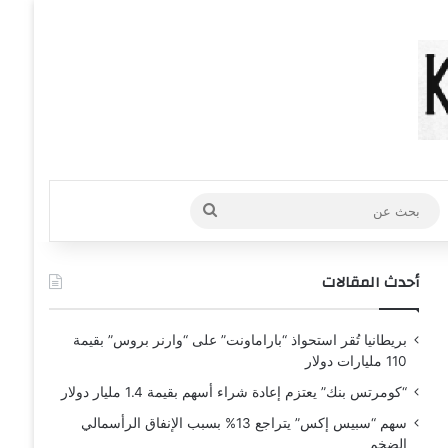
عشوائي
افة عمود جانبي
بحث
عن
أحدث المقالات
بريطانيا تُقر استحواذ “باراماونت” على “وارنر بروس” بقيمة
110 مليارات دولار
“كومرتس بنك” يعتزم إعادة شراء أسهم بقيمة 1.4 مليار دولار
سهم “سبيس إكس” يتراجع 13% بسبب الإنفاق الرأسمالي
الضخم