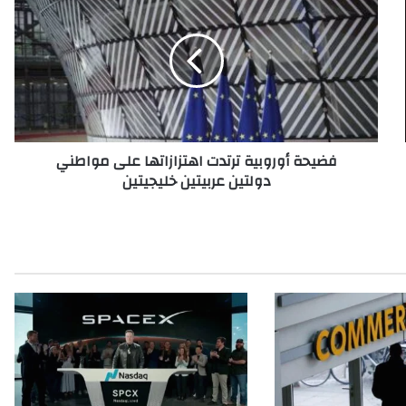
ض
ي
ح
ة
أ
و
ر
و
فضيحة أوروبية ترتدت اهتزازاتها على مواطني
ب
دولتين عربيتين خليجيتين
ي
ة
ت
ر
ت
د
ت
ا
ه
ت
ز
ا