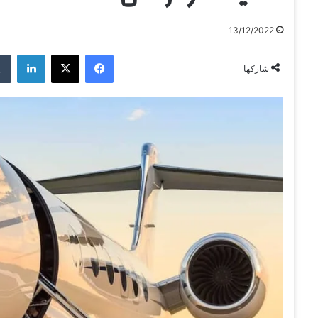
13/12/2022
فيسبوك
‫X
لينكدإن
شاركها