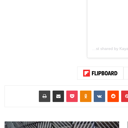
A post shared by Kayan Royal International General Trading LLC (@kayanroyaljet)
بينتيريست
‏Reddit
‏VKontakte
Odnoklassniki
‫Pocket
مشاركة عبر البريد
طباعة
ف