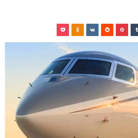
‏Tumblr
بينتيريست
‏Reddit
‏VKontakte
Odnoklassniki
‫Pocket