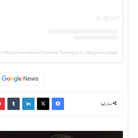
فيسبوك
‫X
لينكدإن
‏Tumblr
شاركها
ك