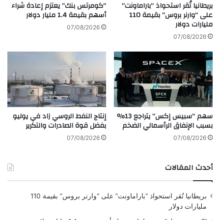
ا
ص
بريطانيا تُقر استحواذ “باراماونت”
“كومرتس بنك” يعتزم إعادة شراء
ل
ي
على “وارنر بروس” بقيمة 110
أسهم بقيمة 1.4 مليار دولار
ث
مليارات دولار
ة
07/08/2026
ا
"
07/08/2026
ن
س
ي
و
ف
ز
ي
ي
ل
"
ب
ف
ن
ي
سهم “سبيس إكس” يتراجع 13%
إنتاج النفط الروسي زاد في يوليو
ا
م
بسبب الإنفاق الرأسمالي الضخم
بفضل قوة الصادرات والتكرير
ن
س
ل
07/08/2026
07/08/2026
س
ل
أحدث المقالات
ع
ر
ب
بريطانيا تُقر استحواذ “باراماونت” على “وارنر بروس” بقيمة 110
ي
مليارات دولار
ج
د