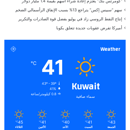
“كومرتس بنك” يعتزم إعادة شراء أسهم بقيمة 1.4 مليار دولار
ي
سهم “سبيس إكس” يتراجع 13% بسبب الإنفاق الرأسمالي الضخم
د
إنتاج النفط الروسي زاد في يوليو بفضل قوة الصادرات والتكرير
أميركا تفرض عقوبات جديدة تتعلق بكوبا
Weather
41
℃
Kuwait
43º - 39º
41%
0.8 كيلومتر/ساعة
سماء صافية
45
41
40
41
43
℃
℃
℃
℃
℃
الجمعة
السبت
الأحد
الأثنين
الثلاثاء