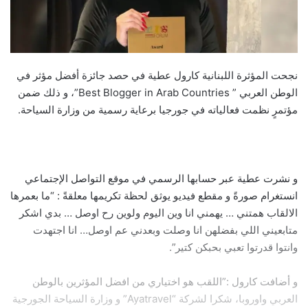
نجحت المؤثرة اللبنانية كارول عطية في حصد جائزة أفضل مؤثر في
الوطن العربي ” Best Blogger in Arab Countries”، و ذلك ضمن
مؤتمرٍ نظمت فعالياته في جورجيا برعاية رسمية من وزارة السياحة.
و نشرت عطية عبر حسابها الرسمي في موقع التواصل الإجتماعي
انستغرام صورةً و مقطع فيديو يوثق لحظة تكريمها معلقةً : “ما بعمرها
الالقاب همتني … يهمني انا وين اليوم ولوین رح اوصل … بدي اشكر
متابعيني اللي بفضلهن انا وصلت وبعدني عم اوصل… انا اجتهدت
وانتوا قدرتوا تعبي بحبكن كتير”.
و أضافت كارول :”اللقب هو اختياري من افضل المؤثرين بالوطن
العربي واوروبا، شكرا لشركة “Ayatravel” و وزارة السياحة الجورجية