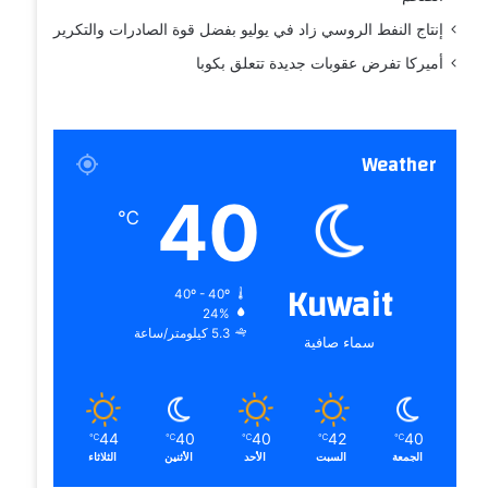
إنتاج النفط الروسي زاد في يوليو بفضل قوة الصادرات والتكرير
أميركا تفرض عقوبات جديدة تتعلق بكوبا
Weather
40
℃
Kuwait
40º - 40º
24%
5.3 كيلومتر/ساعة
سماء صافية
44
40
40
42
40
℃
℃
℃
℃
℃
الجمعة
السبت
الأحد
الأثنين
الثلاثاء