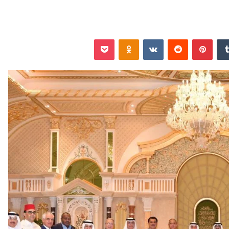
‏Tumblr
بينتيريست
‏Reddit
‏VKontakte
Odnoklassniki
‫Pocket