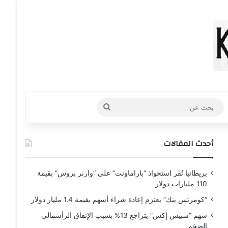
عشوائي
افة عمود جانبي
بحث
عن
أحدث المقالات
بريطانيا تُقر استحواذ “باراماونت” على “وارنر بروس” بقيمة
110 مليارات دولار
“كومرتس بنك” يعتزم إعادة شراء أسهم بقيمة 1.4 مليار دولار
سهم “سبيس إكس” يتراجع 13% بسبب الإنفاق الرأسمالي
الضخم