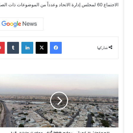
الاجتماع 60 لمجلس إدارة الاتحاد وعدداً من الموضوعات ذات الصلة بمسيرة العمل الاقتصادي الخليجي المشترك.
فيسبوك
‫X
لينكدإن
‏Tumblr
شاركها
ا
ل
م
و
ا
ط
ن
ا
ل