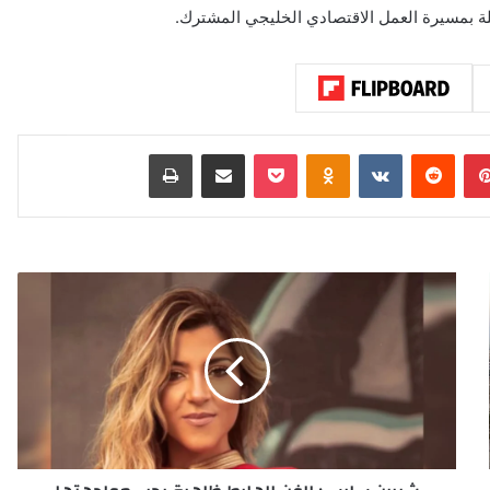
بينتيريست
‏Reddit
‏VKontakte
Odnoklassniki
‫Pocket
مشاركة عبر البريد
طباعة
ش
ي
ر
ي
ن
س
ا
ي
س