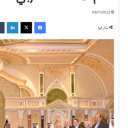
09/11/2022
فيسبوك
‫X
لينكدإن
شاركها