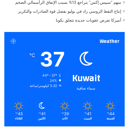
سهم “سبيس إكس” يتراجع 13% بسبب الإنفاق الرأسمالي الضخم
في العاصمة الجزائرية، بتوافق حول جدول الأعمال النهائي للقمة
العربية المقرر عقدها يومي 1 و2 نوفمبر المقبل.
إنتاج النفط الروسي زاد في يوليو بفضل قوة الصادرات والتكرير
أميركا تفرض عقوبات جديدة تتعلق بكوبا
Weather
37
℃
Kuwait
44º - 37º
24%
5.32 كيلومتر/ساعة
سماء صافية
45
41
39
41
44
℃
℃
℃
℃
℃
الجمعة
السبت
الأحد
الأثنين
الثلاثاء