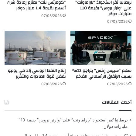
ا
بريطانيا تُقر استحواذ “باراماونت”
“كومرتس بنك” يعتزم إعادة شراء
م
ر
على “وارنر بروس” بقيمة 110
أسهم بقيمة 1.4 مليار دولار
مليارات دولار
ا
ا
07/08/2026
ع
ل
07/08/2026
ي
ح
ل
ك
ع
و
ا
م
م
ة
2
ا
0
ل
سهم “سبيس إكس” يتراجع 13%
إنتاج النفط الروسي زاد في يوليو
2
أ
بسبب الإنفاق الرأسمالي الضخم
بفضل قوة الصادرات والتكرير
2
س
ت
07/08/2026
07/08/2026
ر
ا
أحدث المقالات
ل
ي
ة
بريطانيا تُقر استحواذ “باراماونت” على “وارنر بروس” بقيمة 110
ب
مليارات دولار
ش
أ
“كومرتس بنك” يعتزم إعادة شراء أسهم بقيمة 1.4 مليار دولار