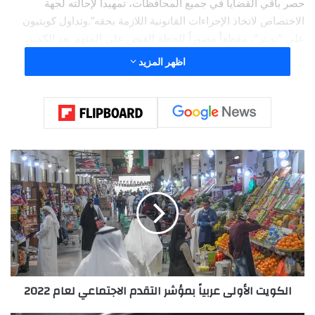
حصر باقي القضايا في جميع المحافظات، تمهيداً لإحالته لجهة
الاختصاص لاتخاذ الإجراءات القانونية اللازمة بحقه”.وتداول كويتيون
على “تويتر”، مقطعاً مصوراً للحظة القبض على المتهم بعد الكمين
أمام أحد المساجد.
اظهر المزيد
ا
ل
ك
و
ي
ت
ا
ل
أ
الكويت الأولى عربياً بمؤشر التقدم الاجتماعي لعام 2022
و
ل