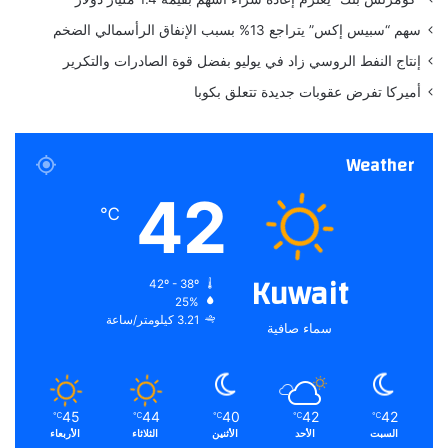
ن
سهم “سبيس إكس” يتراجع 13% بسبب الإنفاق الرأسمالي الضخم
ا
ل
إنتاج النفط الروسي زاد في يوليو بفضل قوة الصادرات والتكرير
ق
أميركا تفرض عقوبات جديدة تتعلق بكوبا
د
س
م
Weather
ش
رّ
42
ف
℃
.
.
.
Kuwait
42º - 38º
25%
3.21 كيلومتر/ساعة
سماء صافية
45
44
40
42
42
℃
℃
℃
℃
℃
السبت
الأحد
الأثنين
الثلاثاء
الأربعاء