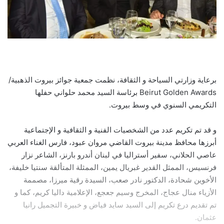
برعاية وزارتي السياحة و الثقافة، نظمت جمعية جوائز بيروت الذهبية/
Beirut Golden Awards برئاسة السيد محمد حلواني حفلها
التكريمي السنوي في وسط بيروت.
و قد تم تكريم عدد من الشخصيات الفنية و الثقافية و الإجتماعية
أبرزها محافظ مدينة بيروت القاضي مروان عبود، فارس الغناء العربي
عاصي الحلاني، سفير أستراليا في لبنان أندرو بارنز، الشاعر نزار
فرنسيس، الممثل القدير غبريال يمين، الممثلة المتألقة سنتيا خليفة،
الأخوين شحادة، الدكتور نادر صعب، السيدة رقية ميرزا، مصممة
الأزياء منال عجاج، المخرج وسيم جعجع، الإعلامية داليا كريم، كما و
تم تقديم درع تكريم إلى السيد سايد فياض و خبيرة التجميل رانيا
عثمان.