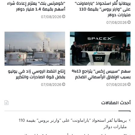
ع
ض
بريطانيا تُقر استحواذ “باراماونت”
“كومرتس بنك” يعتزم إعادة شراء
ي
ا
على “وارنر بروس” بقيمة 110
أسهم بقيمة 1.4 مليار دولار
و
مليارات دولار
ء
07/08/2026
ت
ك
07/08/2026
ع
ت
و
ا
د
ب
ق
ه
ر
ا
ي
"
ب
م
سهم “سبيس إكس” يتراجع 13%
إنتاج النفط الروسي زاد في يوليو
اً
ذ
بسبب الإنفاق الرأسمالي الضخم
بفضل قوة الصادرات والتكرير
ب
ك
ع
ر
07/08/2026
07/08/2026
م
ا
ل
ت
أحدث المقالات
ج
ع
د
ا
ي
ر
بريطانيا تُقر استحواذ “باراماونت” على “وارنر بروس” بقيمة 110
د
ي
مليارات دولار
ة
"