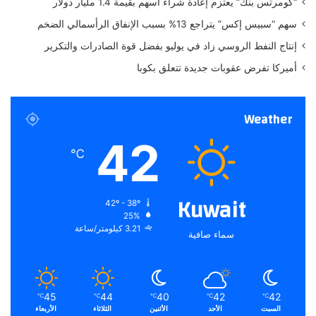
“كومرتس بنك” يعتزم إعادة شراء أسهم بقيمة 1.4 مليار دولار
ب
سهم “سبيس إكس” يتراجع 13% بسبب الإنفاق الرأسمالي الضخم
ح
ض
إنتاج النفط الروسي زاد في يوليو بفضل قوة الصادرات والتكرير
و
أميركا تفرض عقوبات جديدة تتعلق بكوبا
ر
ش
خ
Weather
ص
ي
42
ا
℃
ت
ب
ا
Kuwait
42º - 38º
ر
25%
ز
3.21 كيلومتر/ساعة
سماء صافية
ة
45
44
40
42
42
℃
℃
℃
℃
℃
السبت
الأحد
الأثنين
الثلاثاء
الأربعاء