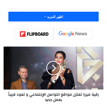
و قد نجح الحدث في تحقيق أصداء إيجابية واسعة لتضيف Beirut
Golden Awards بصمة جديدة من النجاحات إلى كتاب إنجازاتها خلال
اظهر المزيد
السنوات الأخيرة.
ر
ق
ي
ة
م
ي
ر
ز
ا
رقية ميرزا تعتزل مواقع التواصل الإجتماعي و تعود قريباً
ت
بعمل جديد
ع
ت