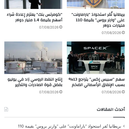
ه
ا
ي
ا
و
بريطانيا تُقر استحواذ “باراماونت”
“كومرتس بنك” يعتزم إعادة شراء
ل
ن
على “وارنر بروس” بقيمة 110
أسهم بقيمة 1.4 مليار دولار
ت
مليارات دولار
ت
07/08/2026
ج
ت
07/08/2026
ا
خ
ر
ط
ي
ى
ة
ع
ا
ت
ل
ب
خ
ة
سهم “سبيس إكس” يتراجع 13%
إنتاج النفط الروسي زاد في يوليو
ا
ا
بسبب الإنفاق الرأسمالي الضخم
بفضل قوة الصادرات والتكرير
ص
ل
ة
ن
07/08/2026
07/08/2026
M
ص
A
ف
أحدث المقالات
S
م
T
ل
E
ي
بريطانيا تُقر استحواذ “باراماونت” على “وارنر بروس” بقيمة 110
R
و