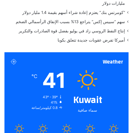
مليارات دولار
L
ن
A
م
“كومرتس بنك” يعتزم إعادة شراء أسهم بقيمة 1.4 مليار دولار
S
ت
سهم “سبيس إكس” يتراجع 13% بسبب الإنفاق الرأسمالي الضخم
H
ا
B
ب
إنتاج النفط الروسي زاد في يوليو بفضل قوة الصادرات والتكرير
Y
ع
أميركا تفرض عقوبات جديدة تتعلق بكوبا
S
ع
H
ب
I
ر
Weather
R
ت
I
ي
41
N
ك
℃
ت
و
ك
Kuwait
43º - 39º
41%
0.8 كيلومتر/ساعة
سماء صافية