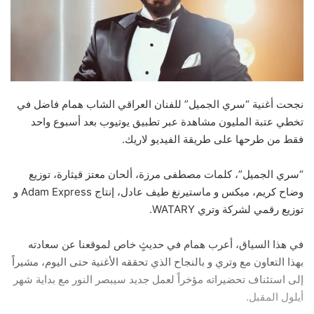
نجحت أغنية “سري الجميل” للفنان العراقي الشاب همام فاضل في
تخطي عتبة المليون مشاهدة عبر تطبيق يوتيوب بعد أسبوع واحد
فقط من طرحها على طريقة الفيديو لاريك.
“سري الجميل”، كلمات مصطفى مرزة، ألحان معتز قيثارة، توزيع
وضاح كريم، ميكس و ماستيرنغ طيف عادل، إنتاج Adam Express و
توزيع رقمي لشركة وتري WATARY.
في هذا السياق، أعرب همام في حديثٍ خاص لموقعنا عن سعادته
بهذا التعاون مع وتري و بالنجاح الذي تحققه الأغنية حتى اليوم، مشيراً
إلى استئناف تحضيراته مؤخراً لعمل جديد سيبصر النور مع بداية شهر
أيلول المقبل.