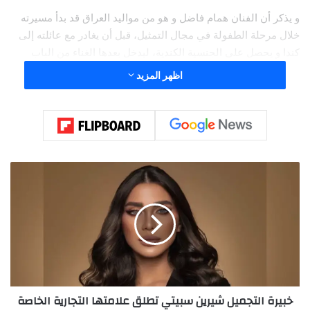
و يذكر أن الفنان همام فاضل و هو من مواليد العراق قد بدأ مسيرته
خلال مرحلة الطفولة في مجال التمثيل، قبل أن يغادر مع عائلته إلى
كندا و يحصل على الجنسية الكندية، ليدخل بعدها الغناء من الباب
الكبير عبر العديد من الحفلات في كندا و الولايات المتحدة الأمريكية،
اظهر المزيد
و هو ما منحه فرصة العودة إلى العالم العربي بالتعاون مع وتري، فقد
أصبحت “سري الجميل” عنواناً لمقاطع “التيك توكيرز” اللبنانيين و
العرب.
خ
ب
ي
ر
ة
ا
ل
ت
ج
خبيرة التجميل شيرين سبيتي تطلق علامتها التجارية الخاصة
م