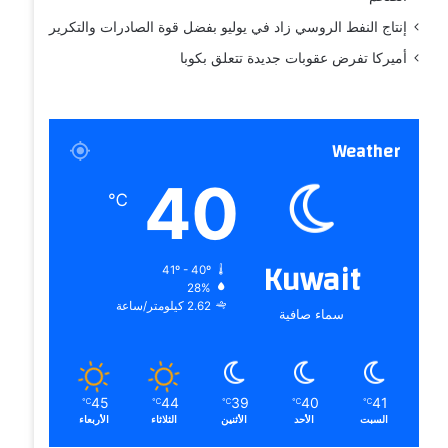
إنتاج النفط الروسي زاد في يوليو بفضل قوة الصادرات والتكرير
أميركا تفرض عقوبات جديدة تتعلق بكوبا
Weather
40
℃
Kuwait
41º - 40º
28%
2.62 كيلومتر/ساعة
سماء صافية
45
44
39
40
41
℃
℃
℃
℃
℃
السبت
الأحد
الأثنين
الثلاثاء
الأربعاء