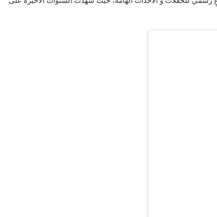
اعٍ رسمي للحفلات و الأحداث الهامة، حيث شهدت السنوات الأخيرة على