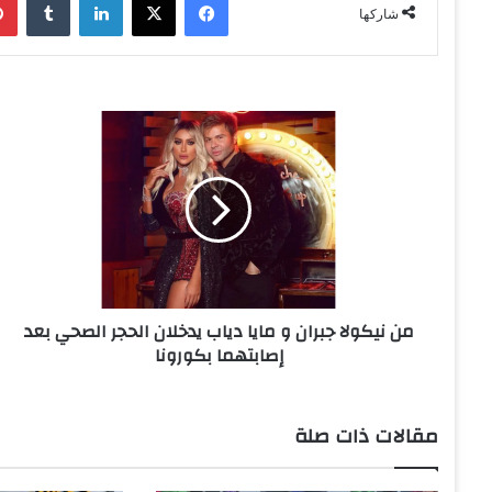
شاركها
م
ن
ن
ي
ك
و
ل
ا
ج
من نيكولا جبران و مايا دياب يدخلان الحجر الصحي بعد
ب
إصابتهما بكورونا
ر
ا
ن
و
مقالات ذات صلة
م
ا
ي