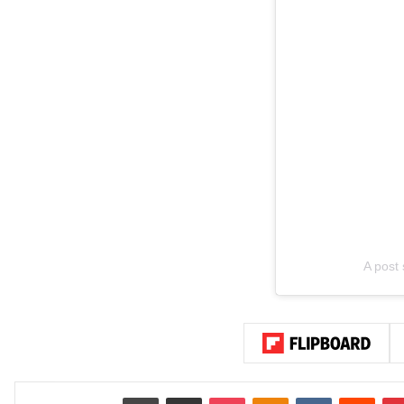
A post
بينتيريست
‏Reddit
‏VKontakte
Odnoklassniki
‫Pocket
مشاركة عبر البريد
طباعة