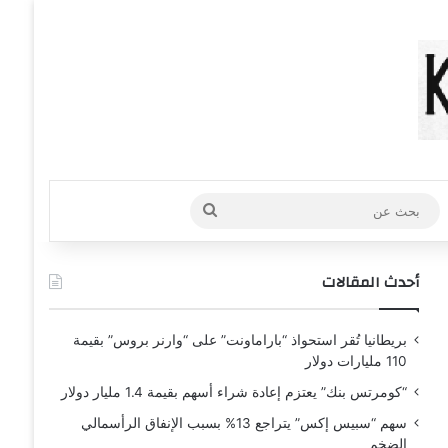
عشوائي
افة عمود جانبي
بحث
عن
أحدث المقالات
بريطانيا تُقر استحواذ “باراماونت” على “وارنر بروس” بقيمة
110 مليارات دولار
“كومرتس بنك” يعتزم إعادة شراء أسهم بقيمة 1.4 مليار دولار
سهم “سبيس إكس” يتراجع 13% بسبب الإنفاق الرأسمالي
الضخم