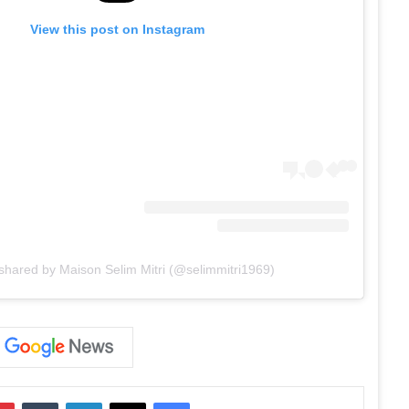
View this post on Instagram
 shared by Maison Selim Mitri (@selimmitri1969)
فيسبوك
‫X
لينكدإن
‏Tumblr