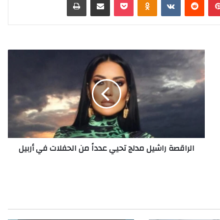
ا
ل
ر
ا
ق
ص
ة
ر
ا
الراقصة راشيل مدلج تحيي عدداً من الحفلات في أربيل
ش
ي
ل
م
د
ل
ج
ت