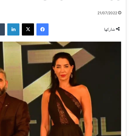
21/07/2022
فيسبوك
‫X
لينكدإن
شاركها