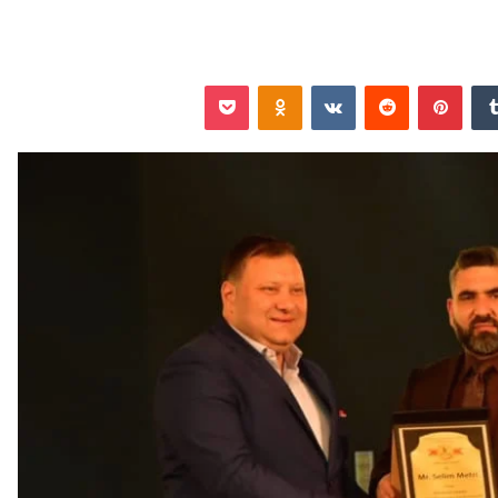
‏Tumblr
بينتيريست
‏Reddit
‏VKontakte
Odnoklassniki
‫Pocket