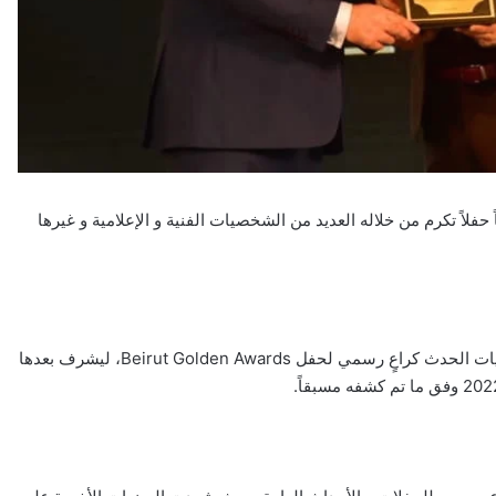
جوائز بيروت الذهبية/ Beirut Golden Awards سنوياً حفلاً تكرم من خلاله العديد من الشخصيات الفنية و الإعلامية و غيرها
من هنا، أعلن دار سليم متري للأزياء عن مشاركته قريباً ضمن فعاليات الحدث كراعٍ رسمي لحفل Beirut Golden Awards، ليشرف بعدها