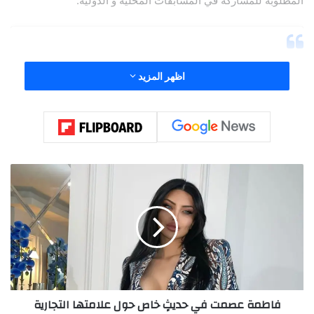
المطلوبة للمشاركة في المسابقات المحلية و الدولية.
اظهر المزيد
ف
ا
ط
م
ة
ع
ص
م
View this post on Instagram
ت
فاطمة عصمت في حديثٍ خاص حول علامتها التجارية
ف