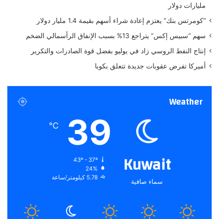
مليارات دولار
ت
ا
“كومرتس بنك” يعتزم إعادة شراء أسهم بقيمة 1.4 مليار دولار
ل
سهم “سبيس إكس” يتراجع 13% بسبب الإنفاق الرأسمالي الضخم
م
س
إنتاج النفط الروسي زاد في يوليو بفضل قوة الصادرات والتكرير
ت
أميركا تفرض عقوبات جديدة تتعلق بكوبا
ع
م
ل
Weather
ة
39
℃
Kuwait
43º - 37º
24%
5.78 كيلومتر/ساعة
سماء صافية