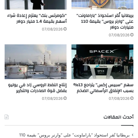
دّ
ا
م
ر
ت
بريطانيا تُقر استحواذ “باراماونت”
“كومرتس بنك” يعتزم إعادة شراء
ي
ش
على “وارنر بروس” بقيمة 110
أسهم بقيمة 1.4 مليار دولار
ة
مليارات دولار
ك
07/08/2026
"
ي
07/08/2026
A
ل
u
ة
o
و
r
ا
a
س
A
ع
m
ة
سهم “سبيس إكس” يتراجع 13%
إنتاج النفط الروسي زاد في يوليو
o
م
بسبب الإنفاق الرأسمالي الضخم
بفضل قوة الصادرات والتكرير
u
ن
r
ا
07/08/2026
07/08/2026
"
ل
م
أحدث المقالات
ن
ت
ج
بريطانيا تُقر استحواذ “باراماونت” على “وارنر بروس” بقيمة 110
ا