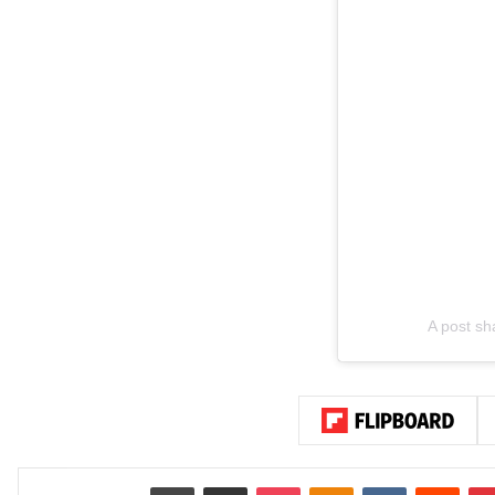
A post sh
بينتيريست
‏Reddit
‏VKontakte
Odnoklassniki
‫Pocket
مشاركة عبر البريد
طباعة