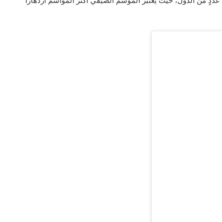
شاريع جديدة قريباً في عددٍ من الدول، حيث يعتبر الموسم الصيفي أكثر المواسم ازدهاراً