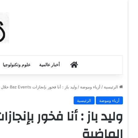
أخبار الكويت
أخبار عالمية
علوم وتكنولوجيا
الرئيسية
/
أزياء وموضة
/
وليد باز : أنا فخور بإنجازات Baz Events خلال الفترة الماضية
أزياء وموضة
الرئيسية
الماضية