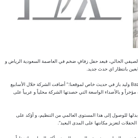
 ضمن الموسم الصيفي الحالي، فبعد حفل زفافٍ ضخم في العاصمة السعودية الرياض و
بعين بانتظار اي حدث جديد.
في هذا السياق، قال المؤسس و المدير التنفيذي لشركة Baz Events وليد باز في حديث خاص لموقعنا:” أضافت الشركة خلال الأسابيع
مؤخراً و بالأصداء الواسعة التي حصدتها الشركة محلياً و عربياً على
على الجهود المذهلة التي بذلها للوصول إلى هذا المستوى العالمي من التنظيم، و أؤكد على
فلات لتعزيز مكانتها على المدى البعيد”.