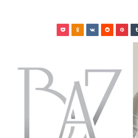
‏Tumblr
بينتيريست
‏Reddit
‏VKontakte
Odnoklassniki
‫Pocket