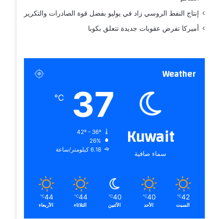
إنتاج النفط الروسي زاد في يوليو بفضل قوة الصادرات والتكرير
أميركا تفرض عقوبات جديدة تتعلق بكوبا
Weather
37
℃
Kuwait
42º - 36º
26%
6.18 كيلومتر/ساعة
سماء صافية
44
44
40
40
42
℃
℃
℃
℃
℃
السبت
الأحد
الأثنين
الثلاثاء
الأربعاء