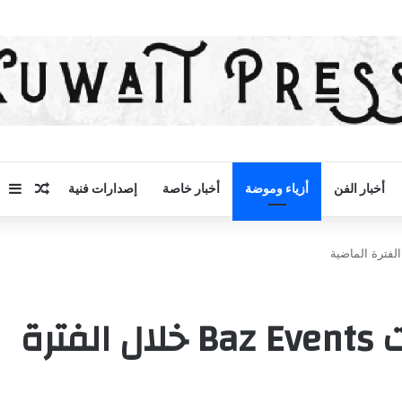
مقال 
إض
أخبار الفن
أزياء وموضة
أخبار خاصة
إصدارات فنية
وليد باز : أنا فخور بإنجازات Baz Events خلال الفترة