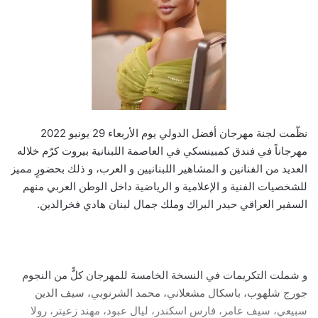
نظّمت لجنة مهرجان أفضل الدولي يوم الأربعاء 29 يونيو 2022
مهرجاناً في فندق كمبينسكي في العاصمة اللبنانية بيروت كرّم خلاله
العديد من الفنانين و المشاهير اللبنانيين و العرب، و ذلك بحضورٍ مميز
للشخصيات الفنية و الإعلامية و الرياضية داخل الوطن العربي منهم
السفير العراقي حيدر البراك وملك جمال لبنان هادي فخرالدين.
و شملت التكريمات في النسخة الخامسة للمهرجان كلًّ من النجوم
جورج شلهوب، باسكال مشعلاني، محمد الشرنوبي، سيف الدين
سبيعي، سيف عامر، فارس اسكندر، ليال عبود، مهند زعيتر، رولا