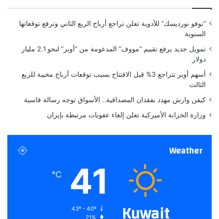
ة
"
“نوفو نورديسك” للأدوية تعلن تراجع أرباح الربع الثاني وترفع توقعاتها
ب
السنوية
أ
م
تمويل جديد يرفع تقييم “مووف” المدعومة من “أوبر” لنحو 2.1 مليار
ر
دولار
و
أسهم أوبر تتراجع 3% قبل الافتتاح بسبب توقعات أرباح مخيبة للربع
"
الثالث
كيفن وارش مهدد بفقدان المصداقية.. الأسواق توجه رسالة قاسية
وزارة الخزانة الأميركية تعلن إلغاء عقوبات مرتبطة بإيران
Weather
41
℃
Kuwait
43º - 40º
21%