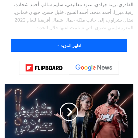
القادري، زينة جرادي، عنود معاليقي، سليم سالم، أحمد شحادة،
رقية ميرزا، أحمد منجد، أحمد الشيخ، خليل حسن، جيهان خماس،
نضال بشراوي، إلى جانب ملكة جمال شمال أفريقيا للعام 2022
المغربية إيمي نصرى التي تسلمت لقبها خلال الحدث.
اظهر المزيد
تخلل الحفل كلمة للمدير العام لمهرجان أفضل الدولي كريم خطيب
جاء فيها :” رغم الظروف الصعبة التي تمر بها البلد، قررت إلى جانب
منظم المهرجان مازن نوري إقامة المهرجان في بيروت، لكن رغم
ذلك نجح الحفل مجدداً في تحقيق أصداء واسعة عربياً”.
س
ن
ا
ء
م
ر
ح
ت