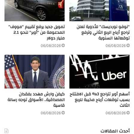
"
ت
ب
ع
ع
ا
ن
و
“نوفو نورديسك” للأدوية تعلن
تمويل جديد يرفع تقييم “مووف”
و
ن
تراجع أرباح الربع الثاني وترفع
المدعومة من “أوبر” لنحو 2.1
ا
توقعاتها السنوية
مليار دولار
م
ن
ع
06/08/2026
06/08/2026
"
م
م
ج
ا
د
ت
م
س
و
و
ص
ل
ل
أسهم أوبر تتراجع 3% قبل الافتتاح
كيفن وارش مهدد بفقدان
و
ل
بسبب توقعات أرباح مخيبة للربع
المصداقية.. الأسواق توجه رسالة
ش
ي
الثالث
قاسية
ع
ب
ل
أ
06/08/2026
06/08/2026
ا
غ
ش
ن
أحدث المقالات
"
ي