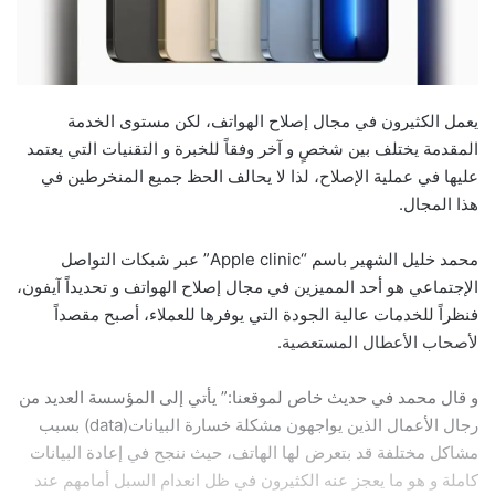
يعمل الكثيرون في مجال إصلاح الهواتف، لكن مستوى الخدمة
المقدمة يختلف بين شخصٍ و آخر وفقاً للخبرة و التقنيات التي يعتمد
عليها في عملية الإصلاح، لذا لا يحالف الحظ جميع المنخرطين في
هذا المجال.
محمد خليل الشهير باسم “Apple clinic” عبر شبكات التواصل
الإجتماعي هو أحد المميزين في مجال إصلاح الهواتف و تحديداً آيفون،
فنظراً للخدمات عالية الجودة التي يوفرها للعملاء، أصبح مقصداً
لأصحاب الأعطال المستعصية.
و قال محمد في حديث خاص لموقعنا:” يأتي إلى المؤسسة العديد من
رجال الأعمال الذين يواجهون مشكلة خسارة البيانات(data) بسبب
مشاكل مختلفة قد بتعرض لها الهاتف، حيث ننجح في إعادة البيانات
كاملة و هو ما يعجز عنه الكثيرون في ظل انعدام السبل أمامهم عند