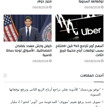
توقعاتها السنوية
مليار دولار
م
ه
د
و
06/08/2026
06/08/2026
ا
ا
ل
ل
ع
م
ق
ف
ا
ت
د
ا
ح
أسهم أوبر تتراجع 3% قبل الافتتاح
كيفن وارش مهدد بفقدان
ل
بسبب توقعات أرباح مخيبة للربع
المصداقية.. الأسواق توجه رسالة
ن
الثالث
قاسية
ج
ا
06/08/2026
06/08/2026
ح
أ
أحدث المقالات
ي
ف
ر
“نوفو نورديسك” للأدوية تعلن تراجع أرباح الربع الثاني وترفع توقعاتها
د
السنوية
.
.
تمويل جديد يرفع تقييم “مووف” المدعومة من “أوبر” لنحو 2.1 مليار
.
دولار