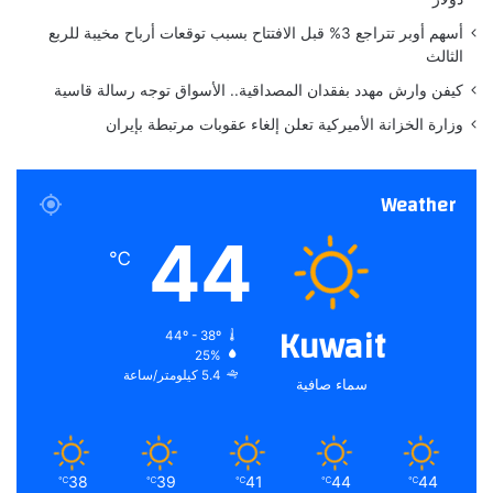
أسهم أوبر تتراجع 3% قبل الافتتاح بسبب توقعات أرباح مخيبة للربع
الثالث
كيفن وارش مهدد بفقدان المصداقية.. الأسواق توجه رسالة قاسية
وزارة الخزانة الأميركية تعلن إلغاء عقوبات مرتبطة بإيران
Weather
44
℃
Kuwait
44º - 38º
25%
5.4 كيلومتر/ساعة
سماء صافية
38
39
41
44
44
℃
℃
℃
℃
℃