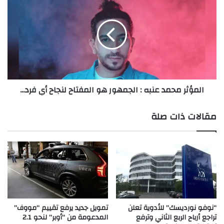
م
ل
ل
م
ج
ؤ
د
ث
ي
ر
View this post on Instagram
د
م
ي
ح
ح
م
المؤثر محمد عنبه : الجمهور هو المفتاح لنجاح أي فرد...
م
د
ل
ع
ب
ن
مقالات ذات صلة
ص
ب
م
ه
ة
:
ا
ا
ل
ل
A post shared by Doctor moudi
(@apple_clinic_94)
ن
ج
ج
م
م
ه
أ
و
“نوفو نورديسك” للأدوية تعلن
تمويل جديد يرفع تقييم “مووف”
ح
تراجع أرباح الربع الثاني وترفع
المدعومة من “أوبر” لنحو 2.1
ر