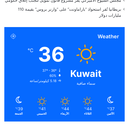
مجلس الشيوخ الأميركي يقر مشروع قانون تمويل لتجنب إغلاق حكومي
بريطانيا تُقر استحواذ “باراماونت” على “وارنر بروس” بقيمة 110
مليارات دولار
Weather
36
℃
Kuwait
37º - 36º
60%
5.18 كيلومتر/ساعة
سماء صافية
39
41
44
44
37
℃
℃
℃
℃
℃
الأثنين
الثلاثاء
الأربعاء
الخميس
الجمعة