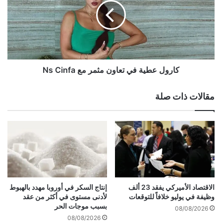
ل
و
ج
ل
ت
ع
ت
ط
A post shared by Paty (@patriciakozhayaofficial)
أ
ي
ل
ة
ق
ف
كارول عطية في تعاون مثمر مع Ns Cinfa
ف
ي
ي
ت
مقالات ذات صلة
أ
ع
ح
ا
د
و
ث
ن
ظ
م
ه
ث
و
م
ر
ر
م
الاقتصاد الأميركي يفقد 23 ألف
إنتاج السكر في أوروبا مهدد بالهبوط
ع
وظيفة في يوليو خلافاً للتوقعات
لأدنى مستوى في أكثر من عقد
N
بسبب موجات الحر
08/08/2026
s
08/08/2026