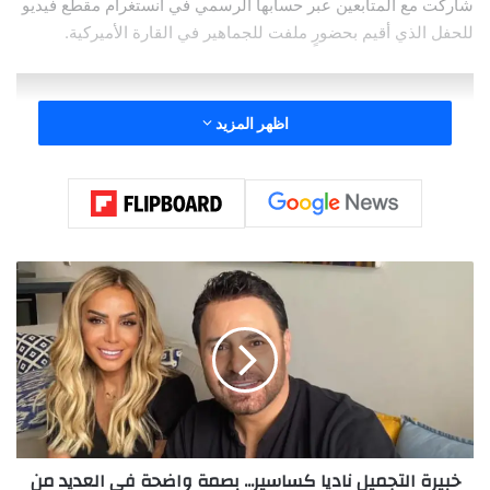
شاركت مع المتابعين عبر حسابها الرسمي في انستغرام مقطع فيديو
للحفل الذي أقيم بحضورٍ ملفت للجماهير في القارة الأميركية.
اظهر المزيد
خ
ب
ي
ر
ة
ا
ل
ت
ج
خبيرة التجميل ناديا كساسير... بصمة واضحة في العديد من
م