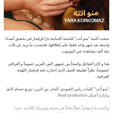
نجحت أغنية “منو أنت” للنجمة اللبنانية يارا قرقماز في تحقيق أصداء
واسعة بعد شهر واحد فقط على إطلاقها، فحصدت ما يزيد عن ثلاث
مئة ألف مشاهدة عبر اليوتيوب.
هذا و كان التفاعل واضحاً من جمهور الفن العربي عموماً و العراقي
خصوصاً، نظراً لطبيعة العمل الذي اختارت فيه قرقماز اللهجة
العراقية.
“منو أنت” كلمات رامي العبودي، ألحان نور الزين، توزيع حسام كامل
و إدارة أعمال Rock production.
و أحيت يارا مؤخراً حفلاً غنائياً في مدينة مونتريال الكندية، حيث