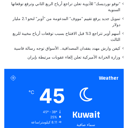
“نوفو نورديسك” للأدوية تعلن تراجع أرباح الربع الثاني وترفع توقعاتها
ل
ي
السنوية
ب
ا
ا
ب
تمويل جديد يرفع تقييم “مووف” المدعومة من “أوبر” لنحو 2.1 مليار
ر
ا
دولار
ز
ل
أسهم أوبر تتراجع 3% قبل الافتتاح بسبب توقعات أرباح مخيبة للربع
ة
ت
الثالث
ع
ع
ر
ا
كيفن وارش مهدد بفقدان المصداقية.. الأسواق توجه رسالة قاسية
ب
و
وزارة الخزانة الأميركية تعلن إلغاء عقوبات مرتبطة بإيران
ي
ن
اً
م
ع
Weather
ا
ل
45
ق
℃
ن
ص
ل
Kuwait
45º - 38º
ي
25%
ة
8.11 كيلومتر/ساعة
سماء صافية
ا