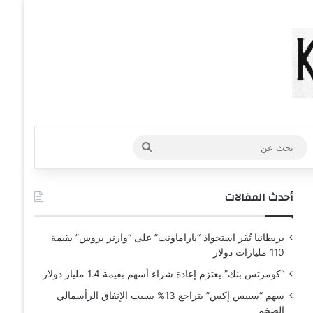
عشوائي
افة عمود جانبي
بحث
عن
أحدث المقالات
بريطانيا تُقر استحواذ “باراماونت” على “وارنر بروس” بقيمة
110 مليارات دولار
“كومرتس بنك” يعتزم إعادة شراء أسهم بقيمة 1.4 مليار دولار
سهم “سبيس إكس” يتراجع 13% بسبب الإنفاق الرأسمالي
الضخم