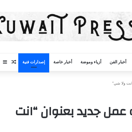
مقال 
إض
أخبار الفن
أزياء وموضة
أخبار خاصة
إصدارات فنية
نت ولا شي”
عمل جديد بعنوان “انت