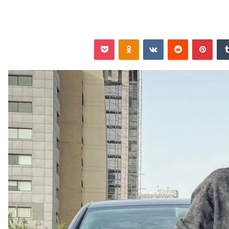
‏Tumblr
بينتيريست
‏Reddit
‏VKontakte
Odnoklassniki
‫Pocket