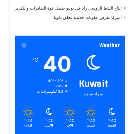
إنتاج النفط الروسي زاد في يوليو بفضل قوة الصادرات والتكرير
أميركا تفرض عقوبات جديدة تتعلق بكوبا
Weather
40
℃
Kuwait
40º - 40º
24%
5.3 كيلومتر/ساعة
سماء صافية
44
40
40
42
40
℃
℃
℃
℃
℃
الجمعة
السبت
الأحد
الأثنين
الثلاثاء