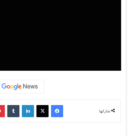
فيسبوك
‫X
لينكدإن
‏Tumblr
شاركها