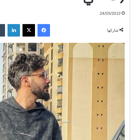
24/05/2022
فيسبوك
‫X
لينكدإن
شاركها