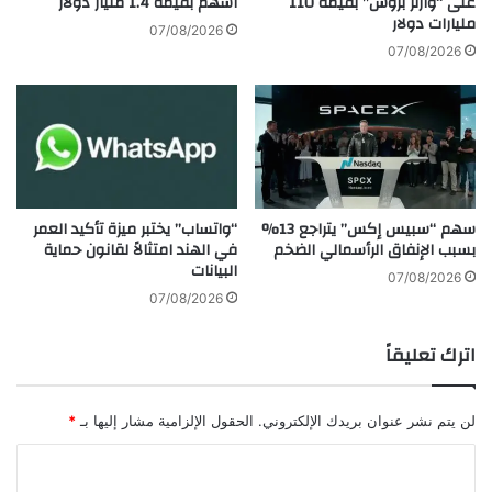
على “وارنر بروس” بقيمة 110
أسهم بقيمة 1.4 مليار دولار
مليارات دولار
ص
ل
07/08/2026
ر
ق
07/08/2026
ي
ص
"
ص
ل
ا
ح
ل
م
م
غ
ع
ز
ا
سهم “سبيس إكس” يتراجع 13%
“واتساب” يختبر ميزة تأكيد العمر
ا
ن
بسبب الإنفاق الرأسمالي الضخم
في الهند امتثالاً لقانون حماية
ل
ا
البيانات
"
ة
07/08/2026
ف
07/08/2026
ي
ح
اترك تعليقاً
ي
ا
ل
لن يتم نشر عنوان بريدك الإلكتروني.
الحقول الإلزامية مشار إليها بـ
*
ت
ن
ا
ك