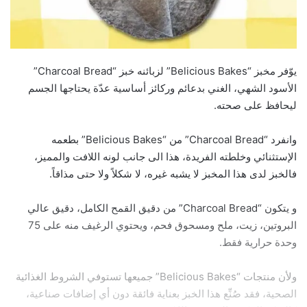
يوّفر مخبز “Belicious Bakes” لزبائنه خبز “Charcoal Bread”
الأسود الشهي، الغني بدعائم وركائز أساسية عدّة يحتاجها الجسم
ليحافظ على صحته.
وانفرد “Charcoal Bread” من “Belicious Bakes” بطعمه
الإستثنائي وخلطته الفريدة، هذا الى جانب لونه اللافت والمميز،
فالخبز لدى هذا المخبز لا يشبه غيره، لا شكلاً ولا حتى مذاقاً.
و يتكون “Charcoal Bread” من دقيق القمح الكامل، دقيق عالي
البروتين، زيت، ملح ومسحوق فحم، ويحتوي الرغيف منه على 75
وحدة حرارية فقط.
ولأن منتجات “Belicious Bakes” جميعها تستوفي الشروط الغذائية
الصحية، فقد صُنِّع هذا الخبز بعناية فائقة دون أي إضافات صناعية،