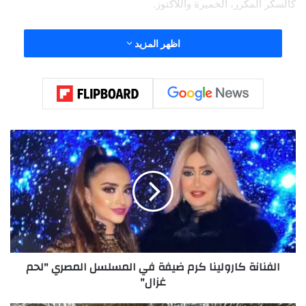
كالسكر المكرر، الخميرة واللاكتوز.
لمعرفة المزيد عن منتجات “Belicious Bakes”، يمكنكم زيارة
اظهر المزيد
الموقع الرسمي للمخبز:
main
ا
ل
ف
ن
ا
ن
ة
ك
ا
الفنانة كارولينا كرم ضيفة في المسلسل المصري "لحم
ر
غزال"
و
ل