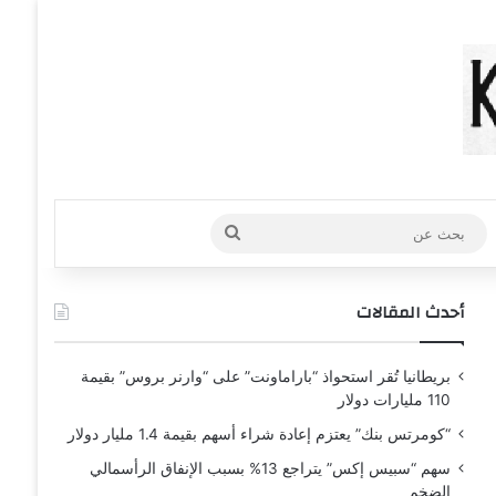
عشوائي
افة عمود جانبي
بحث
عن
أحدث المقالات
بريطانيا تُقر استحواذ “باراماونت” على “وارنر بروس” بقيمة
110 مليارات دولار
“كومرتس بنك” يعتزم إعادة شراء أسهم بقيمة 1.4 مليار دولار
سهم “سبيس إكس” يتراجع 13% بسبب الإنفاق الرأسمالي
الضخم