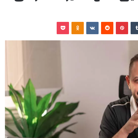
‏Tumblr
بينتيريست
‏Reddit
‏VKontakte
Odnoklassniki
‫Pocket