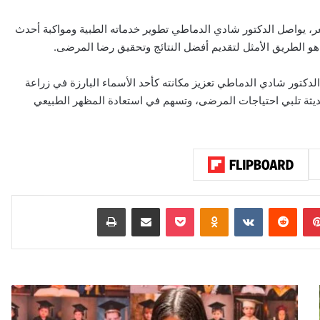
، يواصل الدكتور شادي الدماطي تطوير خدماته الطبية ومواكبة أحدث
مر هو الطريق الأمثل لتقديم أفضل النتائج وتحقيق رضا المرضى.
الدكتور شادي الدماطي تعزيز مكانته كأحد الأسماء البارزة في زراعة
حديثة تلبي احتياجات المرضى، وتسهم في استعادة المظهر الطبيعي
بينتيريست
‏Reddit
‏VKontakte
Odnoklassniki
‫Pocket
مشاركة عبر البريد
طباعة
ا
ل