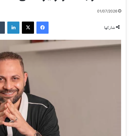
01/07/2026
فيسبوك
‫X
لينكدإن
شاركها