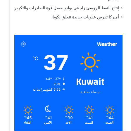
إنتاج النفط الروسي زاد في يوليو بفضل قوة الصادرات والتكرير
أميركا تفرض عقوبات جديدة تتعلق بكوبا
Weather
37
℃
Kuwait
44º - 37º
26%
5.55 كيلومتر/ساعة
سماء صافية
45
41
39
41
44
℃
℃
℃
℃
℃
الجمعة
السبت
الأحد
الأثنين
الثلاثاء