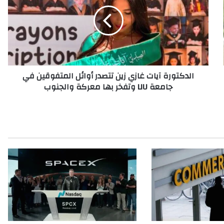
د
ك
ت
و
ر
ة
آ
الدكتورة آيات غازي زين تتصدر أوائل المتفوقين في
ي
جامعة LIU وتفخر بها معركة والجنوب
ا
ت
غ
ا
ز
ي
ز
ي
ن
ت
ت
ص
د
ر