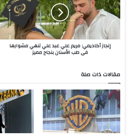
ج
ا
ز
أ
ك
ا
د
إنجاز أكاديمي: مريم علي عبد علي تنهي مشوارها
ي
في طب الأسنان بنجاح مميز
م
ي
:
م
مقالات ذات صلة
ر
ي
م
ع
ل
ي
ع
ب
د
ع