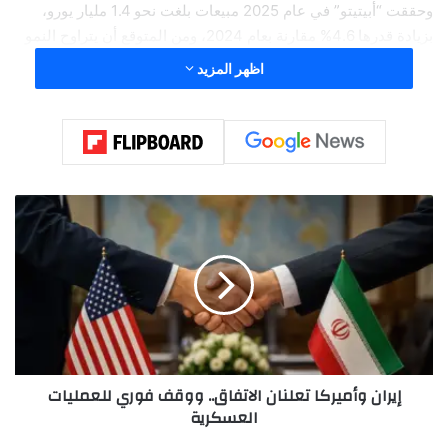
وحققت “أبيتيتو” في عام 2025 مبيعات بلغت نحو 1.4 مليار يورو،
بزيادة قدرها 4.6% مقارنة بعام 2024، ومن المتوقع أن يتراوح النمو
هذا العام بين 6 و7%، لترتفع الإيرادات إلى 1.5 مليار يورو. ولم تكشف
اظهر المزيد
الشركة العائلية عن أرباحها، وفقاً لوكالة الأنباء الألمانية “د ب أ”.
إ
ي
ر
ا
ن
و
أ
م
ي
إيران وأميركا تعلنان الاتفاق.. ووقف فوري للعمليات
ر
العسكرية
ك
ا