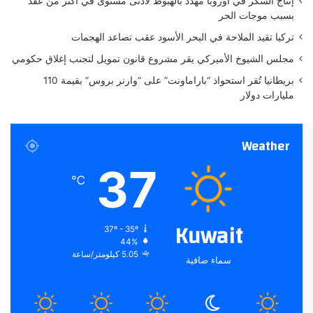
إنتاج السكر في أوروبا مهدد بالهبوط لأدنى مستوى في أكثر من عقد
ى
بسبب موجات الحر
م
تركيا تقيد الملاحة في البحر الأسود عقب تصاعد الهجمات
ع
ا
مجلس الشيوخ الأميركي يقر مشروع قانون تمويل لتجنب إغلاق حكومي
ن
بريطانيا تُقر استحواذ “باراماونت” على “وارنر بروس” بقيمة 110
ت
مليارات دولار
ه
ا
ء
Weather
ح
ر
37
ب
℃
إ
ي
ر
Kuwait
37º - 35º
ا
44%
ن
5.05 كيلومتر/ساعة
سماء صافية