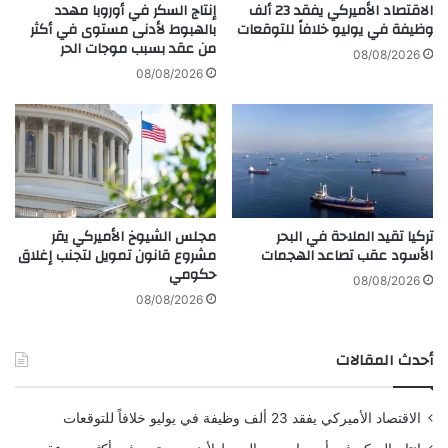
ر
ا
الاقتصاد الأميركي يفقد 23 ألف
إنتاج السكر في أوروبا مهدد
ي
س
وظيفة في يوليو خلافاً للتوقعات
بالهبوط لأدنى مستوى في أكثر
ل
من عقد بسبب موجات الحر
ت
08/08/2026
ل
م
08/08/2026
ع
ر
م
ا
ل
ر
ي
ا
ا
ر
ت
ت
ا
ف
تركيا تقيد الملاحة في البحر
مجلس الشيوخ الأميركي يقر
ل
ا
الأسود عقب تصاعد الهجمات
مشروع قانون تمويل لتجنب إغلاق
ع
ع
حكومي
س
ا
08/08/2026
ك
ل
08/08/2026
ر
أ
ي
س
أحدث المقالات
ة
ع
ا
ر
الاقتصاد الأميركي يفقد 23 ألف وظيفة في يوليو خلافاً للتوقعات
ح
ت