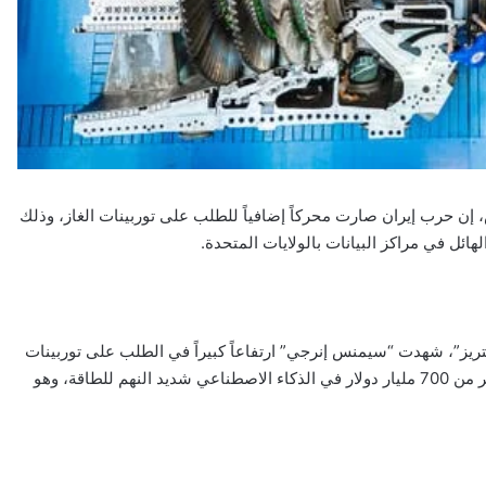
 حرب إيران صارت محركاً إضافياً للطلب على توربينات الغاز، وذلك
ئل في مراكز البيانات بالولايات المتحدة.
يز”، شهدت “سيمنس إنرجي” ارتفاعاً كبيراً في الطلب على توربينات
الغاز، حيث تستثمر شركات كبرى في مجال الحوسبة السحابية أكثر من 700 مليار دولار في الذكاء الاصطناعي شديد النهم للطاقة، وهو