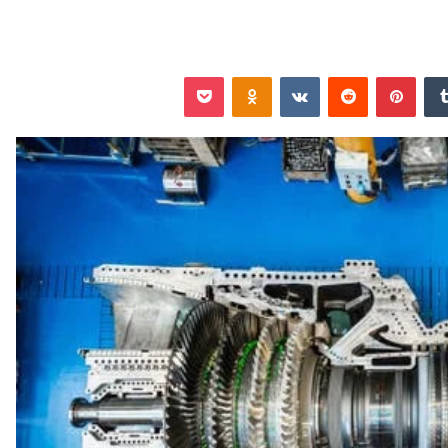
‏Tumblr
بينتيريست
‏Reddit
‏VKontakte
Odnoklassniki
‫Pocket