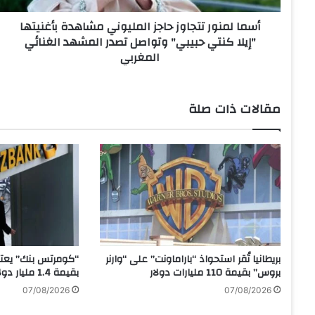
ر
أسما لمنور تتجاوز حاجز المليوني مشاهدة بأغنيتها
ت
"إيلا كنتي حبيبي" وتواصل تصدر المشهد الغنائي
ت
المغربي
ج
ا
و
ز
مقالات ذات صلة
ح
ا
ج
ز
ا
ل
م
ل
ي
و
بريطانيا تُقر استحواذ “باراماونت” على “وارنر
“كومرتس بنك” يعتز
ن
بروس” بقيمة 110 مليارات دولار
بقيمة 1.4 مليار دولار
ي
07/08/2026
07/08/2026
م
ش