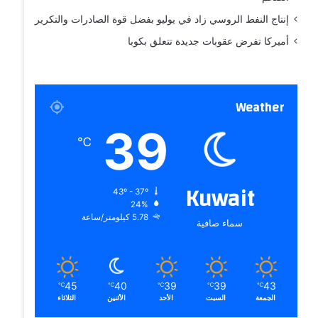
إنتاج النفط الروسي زاد في يوليو بفضل قوة الصادرات والتكرير
أميركا تفرض عقوبات جديدة تتعلق بكوبا
Weather
39
℃
Kuwait
43º - 37º
24%
5.78 كيلومتر/ساعة
سماء صافية
45
40
39
39
43
℃
℃
℃
℃
℃
الجمعة
السبت
الأحد
الأثنين
الثلاثاء