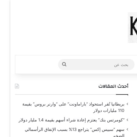
عشوائي
افة عمود جانبي
بحث
عن
أحدث المقالات
بريطانيا تُقر استحواذ “باراماونت” على “وارنر بروس” بقيمة
110 مليارات دولار
“كومرتس بنك” يعتزم إعادة شراء أسهم بقيمة 1.4 مليار دولار
سهم “سبيس إكس” يتراجع 13% بسبب الإنفاق الرأسمالي
الضخم