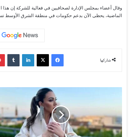
وقال أعضاء بمجلس الإدارة لصحافيين في فعالية للشركة إن هذا ال
الماضية، يحظى الآن بدعم حكومات في منطقة الشرق الأوسط تسعى 
فيسبوك
‫X
لينكدإن
‏Tumblr
شاركها
أ
س
م
ا
ل
م
ن
و