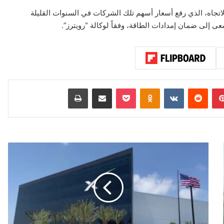
اتجاه، الذي رفع أسعار أسهم تلك الشركات في السنوات القليلة
إلى ضمان إمدادات الطاقة، وفقاً لوكالة “رويترز”.
بينتيريست
‏Reddit
‏VKontakte
Odnoklassniki
‫Pocket
مشاركة عبر البريد
طباعة
م
ص
ي
ر
ق
ي
م
ة