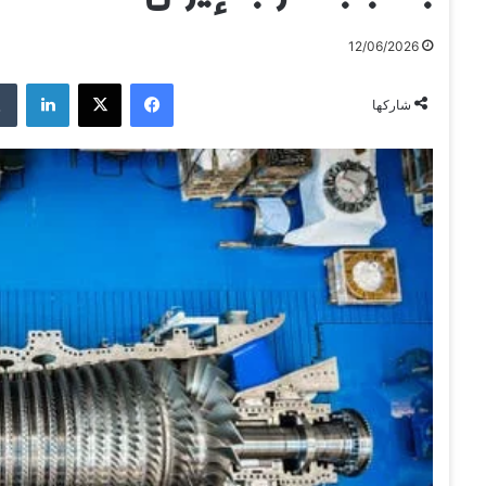
12/06/2026
فيسبوك
‫X
لينكدإن
شاركها