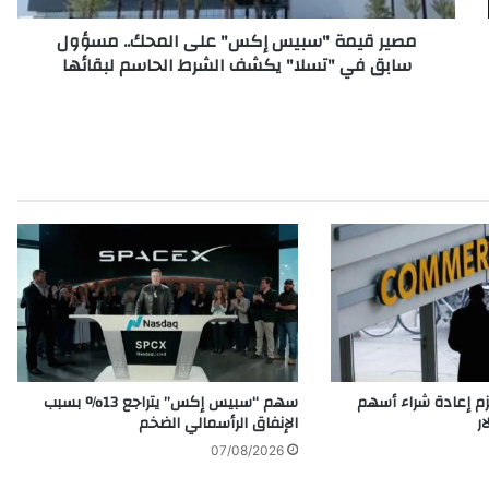
"
مصير قيمة "سبيس إكس" على المحك.. مسؤول
س
سابق في "تسلا" يكشف الشرط الحاسم لبقائها
ب
ي
س
إ
ك
س
"
ع
ل
ى
ا
ل
م
ح
ك
م إعادة شراء أسهم
سهم “سبيس إكس” يتراجع 13% بسبب
.
الإنفاق الرأسمالي الضخم
.
07/08/2026
م
س