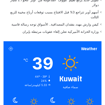
ت
دولار
م
أسهم أوبر تتراجع 3% قبل الافتتاح بسبب توقعات أرباح مخيبة للربع
ا
الثالث
ع
ا
كيفن وارش مهدد بفقدان المصداقية.. الأسواق توجه رسالة قاسية
ل
وزارة الخزانة الأميركية تعلن إلغاء عقوبات مرتبطة بإيران
ي
و
م
Weather
39
℃
Kuwait
44º - 39º
24%
5.33 كيلومتر/ساعة
سماء صافية