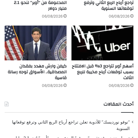
ل
+
تراجع أرباح الربع الثاني وترفع
المدعومة من “أوبر” لنحو 2.1
توقعاتها السنوية
مليار دولار
ر
"
و
1
06/08/2026
06/08/2026
ب
8
ي
8
ة
أ
و
ل
ا
ف
ل
ب
أ
ر
أسهم أوبر تتراجع 3% قبل الافتتاح
كيفن وارش مهدد بفقدان
س
م
بسبب توقعات أرباح مخيبة للربع
المصداقية.. الأسواق توجه رسالة
ه
ي
الثالث
قاسية
م
ل
ي
06/08/2026
06/08/2026
و
م
أحدث المقالات
ي
اً
ف
“نوفو نورديسك” للأدوية تعلن تراجع أرباح الربع الثاني وترفع توقعاتها
ي
السنوية
ا
ج
تمويل جديد يرفع تقييم “مووف” المدعومة من “أوبر” لنحو 2.1 مليار