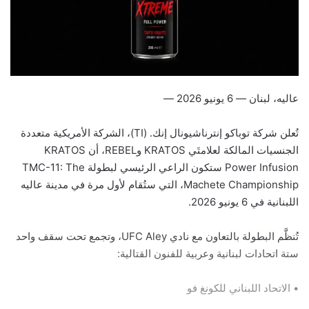
عاليه، لبنان — 6 يونيو 2026 —
تُعلن شركة توباكو إنترناشيونال إنك. (TI)، الشركة الأمريكية متعددة
الجنسيات المالكة لعلامتَي KRATOS وREBEL، أن KRATOS
Power Infusion ستكون الراعي الرئيسي لبطولة TMC-11: The
Machete Championship، التي ستُقام لأول مرة في مدينة عاليه
اللبنانية في 6 يونيو 2026.
تُنظَّم البطولة بالتعاون مع نادي UFC Aley، وتجمع تحت سقف واحد
ستة اتحادات لبنانية وعربية للفنون القتالية:
• الاتحاد اللبناني للكونغ فو