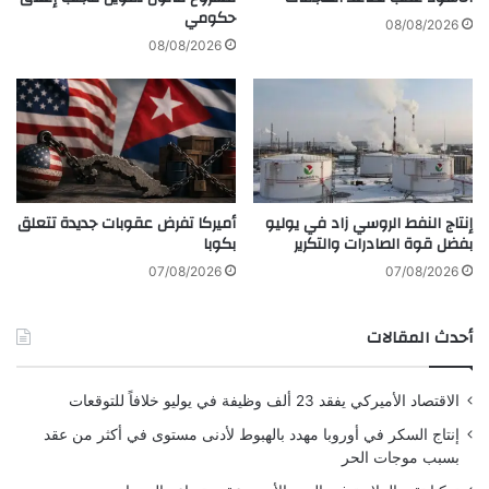
ت
حكومي
أ
08/08/2026
Zero Sugar
"
ع
08/08/2026
إ
م
Electrolytes
ي
ا
Vitamin B Complex
ر
ل
طاقة وترطيب متوازن
ب
ا
ا
ل
ص
د
3. Next Gen Prebiotic
"
و
إنتاج النفط الروسي زاد في يوليو
أميركا تفرض عقوبات جديدة تتعلق
د
ل
بفضل قوة الصادرات والتكرير
بكوبا
ع
تركيبة تجمع بين الطاقة الوظيفية ومكونات داعمة للجهاز الهضمي
ي
م
ة
ضمن فئة الـ Prebiotic Functional Drinks.
07/08/2026
07/08/2026
اً
ع
ل
ب
المميزات:
أحدث المقالات
ـ
ر
"
م
ك
Natural Guarana
ج
الاقتصاد الأميركي يفقد 23 ألف وظيفة في يوليو خلافاً للتوقعات
و
م
Prebiotic Formula
م
و
إنتاج السكر في أوروبا مهدد بالهبوط لأدنى مستوى في أكثر من عقد
دعم للطاقة وصحة الجهاز الهضمي
ا
ع
بسبب موجات الحر
ك
ة
بدون سكر