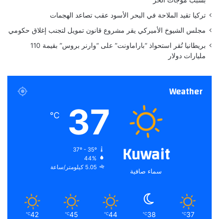
ي
تركيا تقيد الملاحة في البحر الأسود عقب تصاعد الهجمات
م
ي
مجلس الشيوخ الأميركي يقر مشروع قانون تمويل لتجنب إغلاق حكومي
ا
بريطانيا تُقر استحواذ “باراماونت” على “وارنر بروس” بقيمة 110
ئ
مليارات دولار
ي
ة
خ
Weather
ط
ر
37
ة
℃
Kuwait
37º - 35º
44%
5.05 كيلومتر/ساعة
سماء صافية
42
45
44
38
37
℃
℃
℃
℃
℃