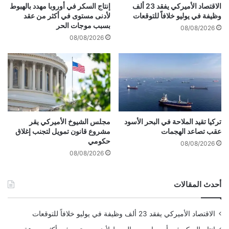
ي
ض
الاقتصاد الأميركي يفقد 23 ألف
إنتاج السكر في أوروبا مهدد بالهبوط
د
ي
وظيفة في يوليو خلافاً للتوقعات
لأدنى مستوى في أكثر من عقد
ر
ق
بسبب موجات الحر
08/08/2026
ا
ه
08/08/2026
ل
ر
ي
م
ا
ز
ل
.
أ
.
م
و
ي
ر
ر
و
تركيا تقيد الملاحة في البحر الأسود
مجلس الشيوخ الأميركي يقر
ك
عقب تصاعد الهجمات
مشروع قانون تمويل لتجنب إغلاق
ب
حكومي
ي
ي
08/08/2026
ا
و
08/08/2026
ل
ي
ج
د
أحدث المقالات
د
ي
ي
ن
د
ف
الاقتصاد الأميركي يفقد 23 ألف وظيفة في يوليو خلافاً للتوقعات
م
ر
س
ض