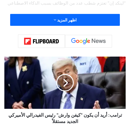
“لينكد إن” تعتزم شطب عدد من الوظائف بسبب الذكاء الاصطناعي
اظهر المزيد
قد تبدو الجملة عابرة، لكنها في الواقع تعكس تحولاً عميقاً يضرب
قلب القطاع المالي العالمي، ويعيد رسم شكل الوظائف داخل وول
ستريت والبنوك الكبرى.
ت
ر
ا
م
ب
:
أ
ر
ي
د
ترامب: أريد أن يكون "كيفن وارش" رئيس الفيدرالي الأميركي
أ
الجديد مستقلاً
ن