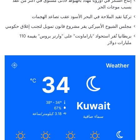
إنتاج السكر في أوروبا مهدد بالهبوط لأدنى مستوى في أكثر من عقد
ت
ر
بسبب موجات الحر
ق
س
تركيا تقيد الملاحة في البحر الأسود عقب تصاعد الهجمات
ل
و
اً
م
مجلس الشيوخ الأميركي يقر مشروع قانون تمويل لتجنب إغلاق حكومي
م
بريطانيا تُقر استحواذ “باراماونت” على “وارنر بروس” بقيمة 110
ر
مليارات دولار
و
ر
Weather
34
℃
Kuwait
38º - 34º
67%
3.18 كيلومتر/ساعة
سماء صافية