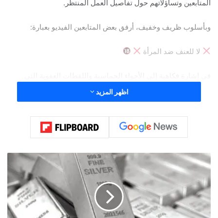
المتابعين وتساؤلاتهم حول تفاصيل العمل المنتظر.
وبأسلوب ظريف وخفيف، أرفق بعض المتابعين الفيديو بعبارة:
لا للعنف ضد المرأة
في إشارة فكاهية إلى الأجواء الحماسية واللقطات العفوية التي
ظهرت خلال الاحتفال، والتي تفاعل معها الجمهور بشكل واسع عبر
اظهر المزيد
مواقع التواصل الاجتماعي.
ويترقب جمهور فابيانا سكاف الإعلان الرسمي عن العمل الجديد خلال
الفترة المقبلة، خاصة بعد حالة التشويق التي خلقتها عبر منصاتها
الرقمية.
ا
ل
ه
ن
د
ت