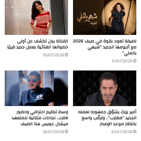
ن
"
ت
ك
A post shared by Fabiana (@fabiana_j_skaff)
د
ي
ا
ف
ب
ن
ي
و
لطيفة تعود بقوة في صيف 2026
الفنانة بيان تكشف عن أولى
ر
ا
مع ألبومها الجديد “شبهي
خطواتها الغنائية بعمل جديد قريبًا
ل
بالملي”
ر
30/07/2026
ح
ش
31/07/2026
م
"
ا
ر
ي
ئ
ة
ي
ا
س
ل
ا
ر
ل
أمير يزبك يشوّق جمهوره لعمله
وسط تنظيم احترافي وحضور
و
ف
الجديد “مغترب”.. وترقّب واسع
لافت.. نجاحات متتالية للمتعهد
ب
ي
بانتظار موعد الإصدار
ميشال عويس هذا الصيف
ي
د
ة
ر
20/07/2026
23/07/2026
ا