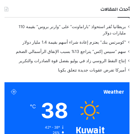
ل
أحدث المقالات
ي
ا
ل
بريطانيا تُقر استحواذ “باراماونت” على “وارنر بروس” بقيمة 110
أ
مليارات دولار
م
ي
“كومرتس بنك” يعتزم إعادة شراء أسهم بقيمة 1.4 مليار دولار
ر
سهم “سبيس إكس” يتراجع 13% بسبب الإنفاق الرأسمالي الضخم
ك
ي
إنتاج النفط الروسي زاد في يوليو بفضل قوة الصادرات والتكرير
ا
أميركا تفرض عقوبات جديدة تتعلق بكوبا
ل
ج
د
Weather
ي
د
38
م
℃
س
ت
ق
Kuwait
42º - 38º
ل
26%