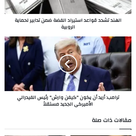
ش
د
د
الهند تشدد قواعد استيراد الفضة ضمن تدابير لحماية
ق
الروبية
و
ا
ع
ت
د
ر
ا
ا
س
م
ت
ب
ي
:
ر
أ
View this post on Instagram
ا
ر
د
ي
ترامب: أريد أن يكون "كيفن وارش" رئيس الفيدرالي
ا
د
الأميركي الجديد مستقلاً
ل
أ
ف
ن
ض
ي
مقالات ذات صلة
ة
ك
ض
و
م
ن