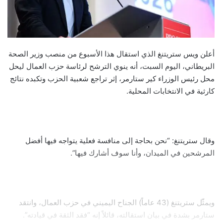
أعلن ويس ستريتنغ الذي استقال هذا الأسبوع من منصب وزير الصحة
البريطاني، اليوم السبت، أنه ينوي الترشح لرئاسة حزب العمال ليحل
محل رئيس الوزراء كير ستارمر، إثر تراجع شعبية الحزب وتكبده نتائج
كارثية في الانتخابات المحلية.
وقال ستريتنغ: “نحن بحاجة إلى منافسة فعلية يتواجه فيها أفضل
المرشحين في الميدان، وأنا سوف أشارك فيها”.
ويمثّل ستريتنغ (43 عاماً) الجناح اليميني في حزب العمال، وانتقد
ستارمر بشدة في بيان استقالته، قائلاً إنه “فقد الثقة في قيادته”.