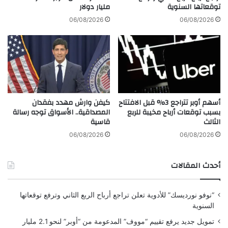
م
توقعاتها السنوية
مليار دولار
ف
خ
ض
06/08/2026
06/08/2026
ا
ة
و
ض
ف
م
ا
ن
ل
ت
ت
د
ض
ا
أسهم أوبر تتراجع 3% قبل الافتتاح
كيفن وارش مهدد بفقدان
خ
ب
بسبب توقعات أرباح مخيبة للربع
المصداقية.. الأسواق توجه رسالة
م
ي
الثالث
قاسية
ر
ل
06/08/2026
06/08/2026
ح
م
أحدث المقالات
ا
ي
ة
“نوفو نورديسك” للأدوية تعلن تراجع أرباح الربع الثاني وترفع توقعاتها
ا
السنوية
ل
ر
تمويل جديد يرفع تقييم “مووف” المدعومة من “أوبر” لنحو 2.1 مليار