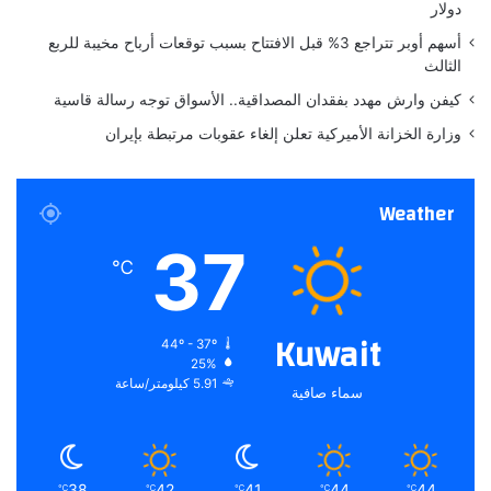
و
دولار
ب
أسهم أوبر تتراجع 3% قبل الافتتاح بسبب توقعات أرباح مخيبة للربع
ي
الثالث
ة
كيفن وارش مهدد بفقدان المصداقية.. الأسواق توجه رسالة قاسية
وزارة الخزانة الأميركية تعلن إلغاء عقوبات مرتبطة بإيران
Weather
37
℃
Kuwait
44º - 37º
25%
5.91 كيلومتر/ساعة
سماء صافية
38
42
41
44
44
℃
℃
℃
℃
℃