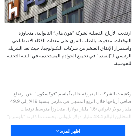
ارتفعت الأرباح الفصلية لشركة “هون هاي” التايوانية، متجاوزة
التوقعات، مدفوعة بالطلب القوي على معدات الذكاء الاصطناعي
واستمرار الإنفاق الضخم من شركات التكنولوجيا، حيث تعد الشريك
الرئيسي لـ”إنفيديا” في تجميع الخوادم المستخدمة في البنية التحتية
للحوسبة.
وكشفت الشركة، المعروفة عالمياً باسم “فوكسكون”، عن ارتفاع
صافي أرباحها خلال الربع المنتهي في مارس بنسبة 19% إلى 49.9
مليار دولار تايواني (1.6 مليار دولار)، متجاوزاً متوسط توقعات
المحللين البالغ 48.4 مليار دولار تايواني، بحسب ما ذكرته “بلومبرغ”
اظهر المزيد