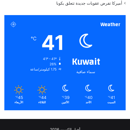
أميركا تفرض عقوبات جديدة تتعلق بكوبا
ح
ر
ب
Weather
إ
ي
41
ر
℃
ا
ن
Kuwait
41º - 41º
26%
1.75 كيلومتر/ساعة
سماء صافية
45
44
39
40
41
℃
℃
℃
℃
℃
السبت
الأحد
الأثنين
الثلاثاء
الأربعاء
أخبار الكويت 2026