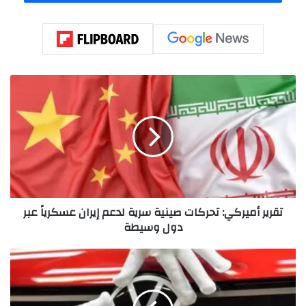
ت
ق
ر
ي
ر
أ
م
ي
ر
تقرير أميركي: تحركات صينية سرية لدعم إيران عسكرياً عبر
ك
دول وسيطة
ي
:
ت
"
ح
ف
ر
و
ك
ل