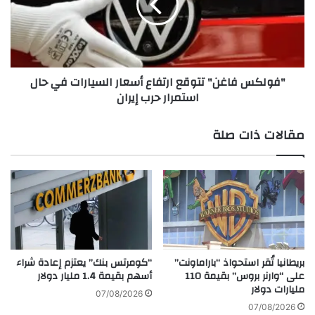
ا
ك
ت
س
ص
ف
ي
ا
ن
غ
"فولكس فاغن" تتوقع ارتفاع أسعار السيارات في حال
ي
ن
استمرار حرب إيران
ة
"
س
ت
ر
ت
مقالات ذات صلة
ي
و
ة
ق
ل
ع
د
ا
ع
ر
م
ت
إ
ف
ي
ا
ر
ع
بريطانيا تُقر استحواذ “باراماونت”
“كومرتس بنك” يعتزم إعادة شراء
ا
أ
على “وارنر بروس” بقيمة 110
أسهم بقيمة 1.4 مليار دولار
ن
مليارات دولار
س
07/08/2026
ع
ع
07/08/2026