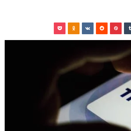
‏Tumblr
بينتيريست
‏Reddit
‏VKontakte
Odnoklassniki
‫Pocket