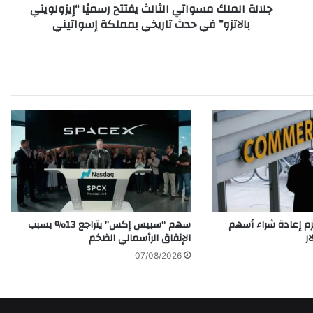
جلالة الملك مسواتي الثالث يفتتح رسميًا “إيزولويني
ك
بالاتزو” في حدث تاريخي بمملكة إسواتيني
م
س
و
ا
ت
ي
ا
ل
ث
ا
ل
ث
ي
ف
م إعادة شراء أسهم
سهم “سبيس إكس” يتراجع 13% بسبب
ت
الإنفاق الرأسمالي الضخم
ت
07/08/2026
ح
ر
س
م