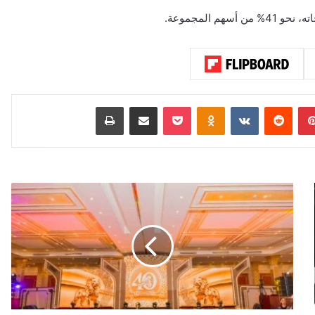
 المجموعة.
بينتيريست
‏Reddit
‏VKontakte
Odnoklassniki
‫Pocket
مشاركة عبر البريد
طباعة
ج
ل
ا
ل
ة
ا
ل
م
ل