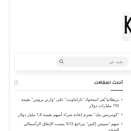
عشوائي
افة عمود جانبي
بحث
عن
أحدث المقالات
بريطانيا تُقر استحواذ “باراماونت” على “وارنر بروس” بقيمة
110 مليارات دولار
“كومرتس بنك” يعتزم إعادة شراء أسهم بقيمة 1.4 مليار دولار
سهم “سبيس إكس” يتراجع 13% بسبب الإنفاق الرأسمالي
الضخم