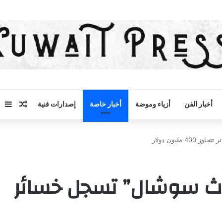
مقال 
إض
أخبار الفن
أزياء وموضة
أخبار خاصة
إصدارات فنية
ليون دولار
روث سوشال” تسجل خسائر