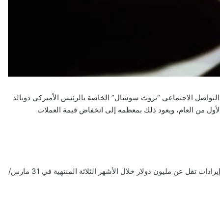
 التواصل الاجتماعي “تروث سوشال” الخاصة بالرئيس الأميركي دونالد
 400 مليون دولار في الربع الأول من العام، ويعود ذلك بمعظمه إلى انخفاض قيمة العملات
وقالت “مجموعة ترامب للإعلام والتكنولوجيا” في بيان إنها حققت إيرادات تقل عن مليون دولار خلال الأشهر الثلاثة المنتهية في 31 مارس/