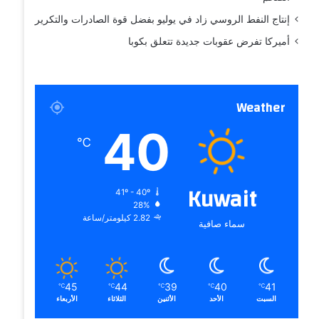
إنتاج النفط الروسي زاد في يوليو بفضل قوة الصادرات والتكرير
أميركا تفرض عقوبات جديدة تتعلق بكوبا
Weather
40
℃
Kuwait
41º - 40º
28%
2.82 كيلومتر/ساعة
سماء صافية
45
44
39
40
41
℃
℃
℃
℃
℃
السبت
الأحد
الأثنين
الثلاثاء
الأربعاء