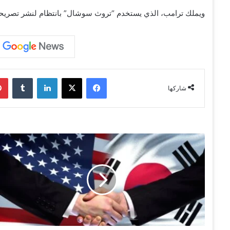
ويملك ترامب، الذي يستخدم “تروث سوشال” بانتظام لنشر تصريحاته، نحو 41% من أسهم
فيسبوك
‫X
لينكدإن
‏Tumblr
شاركها
ك
و
ر
ي
ا
ا
ل
ج
ن