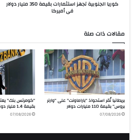
كوريا الجنوبية تجهز استثمارات بقيمة 350 مليار دولار
و
في أميركا
ب
ي
ة
ت
مقالات ذات صلة
ج
ه
ز
ا
س
ت
ث
م
ا
ر
بريطانيا تُقر استحواذ “باراماونت” على “وارنر
“كومرتس بنك” يعتز
ا
بروس” بقيمة 110 مليارات دولار
بقيمة 1.4 مليار دولار
ت
07/08/2026
07/08/2026
ب
ق
ي
م