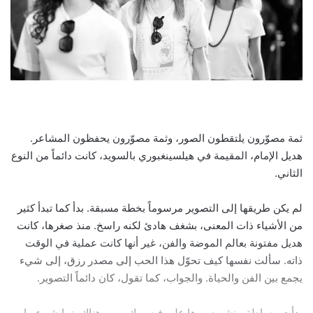
ثمة مصوّرون يلتقطون الصور، وثمة مصوّرون يحفظون المشاعر.
هديل الإمام، المقيمة في هيلسينغبوري بالسويد، كانت دائماً من النوع
الثاني.
لم يكن طريقها إلى التصوير مرسوماً بخطة مسبقة. بدأ كما تبدأ كثير
من الأشياء ذات المعنى، بشغف هادئ لكنه راسخ. منذ صغرها، كانت
هديل مفتونة بعالم الموضة والفن، غير أنها كانت عملية في الوقت
ذاته. سألت نفسها كيف تحوّل هذا الحب إلى مصدر رزق، إلى شيء
يجمع بين الفن والحياة. والجواب، كما تقول، كان دائماً التصوير.
بدأت ببساطة، بنشر صورها على فيسبوك. ومن هناك، نما شيء ما.