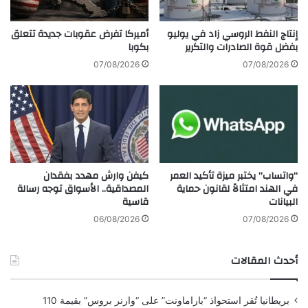
ي
ل
ل
م
ف
إنتاج النفط الروسي زاد في يوليو
أميركا تفرض عقوبات جديدة تتعلق
ق
ت
بفضل قوة الصادرات والتكرير
بكوبا
و
ا
07/08/2026
07/08/2026
م
ل
ة
أ
ب
ن
ا
ظ
ل
ا
ي
ر
و
ف
ر
كيفن وارش مهدد بفقدان
“واتساب” يختبر ميزة تأكيد العمر
ي
المصداقية.. الأسواق توجه رسالة
في الهند امتثالاً لقانون حماية
و
ع
قاسية
البيانات
ل
ا
ل
ل
06/08/2026
07/08/2026
ب
م
ن
ا
أحدث المقالات
و
ل
ك
ف
و
ا
بريطانيا تُقر استحواذ “باراماونت” على “وارنر بروس” بقيمة 110
ا
ش