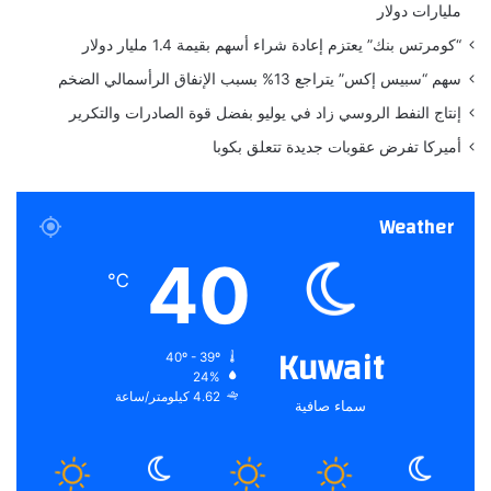
مليارات دولار
ل
ن
س
و
“كومرتس بنك” يعتزم إعادة شراء أسهم بقيمة 1.4 مليار دولار
ي
ا
سهم “سبيس إكس” يتراجع 13% بسبب الإنفاق الرأسمالي الضخم
ا
ل
س
ل
إنتاج النفط الروسي زاد في يوليو بفضل قوة الصادرات والتكرير
ة
ا
أميركا تفرض عقوبات جديدة تتعلق بكوبا
ا
ي
ل
ف
ن
س
Weather
ق
ت
د
ا
40
ي
ي
℃
ة
ل
Kuwait
40º - 39º
24%
4.62 كيلومتر/ساعة
سماء صافية