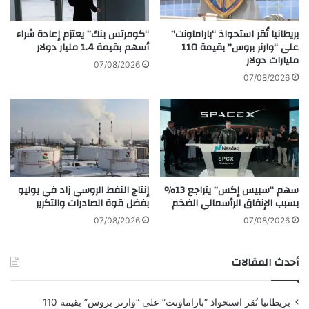
ع
أ
م
و
ل
بريطانيا تُقر استحواذ “باراماونت”
“كومرتس بنك” يعتزم إعادة شراء
ق
ا
على “وارنر بروس” بقيمة 110
أسهم بقيمة 1.4 مليار دولار
ف
مليارات دولار
ت
07/08/2026
ا
ا
07/08/2026
ل
ل
ر
م
س
ش
و
ف
م
ر
ا
ة
ل
ا
سهم “سبيس إكس” يتراجع 13%
إنتاج النفط الروسي زاد في يوليو
ج
ل
بسبب الإنفاق الرأسمالي الضخم
بفضل قوة الصادرات والتكرير
م
م
ر
ق
07/08/2026
07/08/2026
ك
و
ي
م
أحدث المقالات
ة
ة
ا
ب
ل
ا
بريطانيا تُقر استحواذ “باراماونت” على “وارنر بروس” بقيمة 110
م
ل