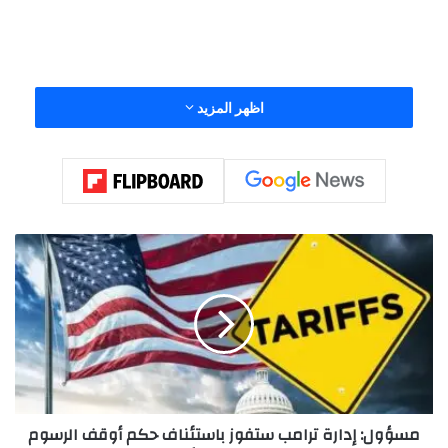
قرار المحكمة العليا بشأن رسوم ترامب يضغط على العجز الأميركي
اظهر المزيد
وخلص القرار إلى أن الرسوم الأخيرة لم تكن مبررة بموجب القانون
الصادر في السبعينيات والذي استندت إليه الإدارة لتطبيقها.
م
س
ؤ
و
ل
:
إ
د
ا
مسؤول: إدارة ترامب ستفوز باستئناف حكم أوقف الرسوم
ر