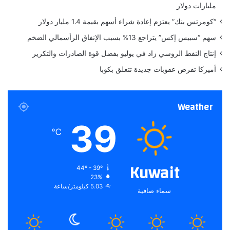
مليارات دولار
ؤ
ي
ق
و
“كومرتس بنك” يعتزم إعادة شراء أسهم بقيمة 1.4 مليار دولار
ت
ر
سهم “سبيس إكس” يتراجع 13% بسبب الإنفاق الرأسمالي الضخم
ة
و
ل
إنتاج النفط الروسي زاد في يوليو بفضل قوة الصادرات والتكرير
ل
أميركا تفرض عقوبات جديدة تتعلق بكوبا
ب
ن
و
Weather
ك
و
39
ا
℃
ل
س
ي
Kuwait
44º - 39º
ا
23%
س
5.03 كيلومتر/ساعة
سماء صافية
ة
ا
ل
ن